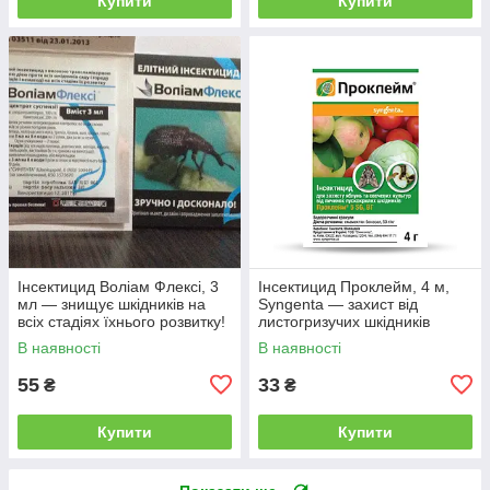
Купити
Купити
Інсектицид Воліам Флексі, 3
Інсектицид Проклейм, 4 м,
мл — знищує шкідників на
Syngenta — захист від
всіх стадіях їхнього розвитку!
листогризучих шкідників
В наявності
В наявності
55
33
₴
₴
Купити
Купити