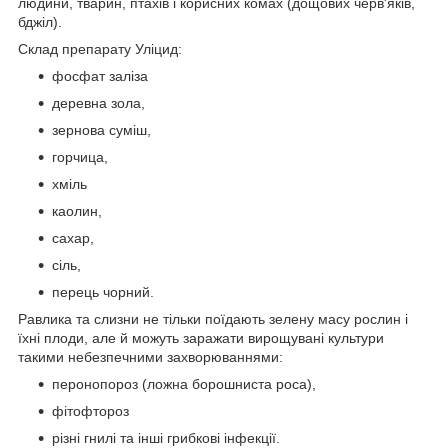
людини, тварин, птахів і корисних комах (дощових черв'яків,
бджіл).
Склад препарату Уліцид:
фосфат заліза
деревна зола,
зернова суміш,
горчица,
хміль
каолин,
сахар,
сіль,
перець чорний.
Равлика та слизни не тільки поїдають зелену масу рослин і
їхні плоди, але й можуть заражати вирощувані культури
такими небезпечними захворюваннями:
перонопороз (ложна борошниста роса),
фітофтороз
різні гнилі та інші грибкові інфекції.