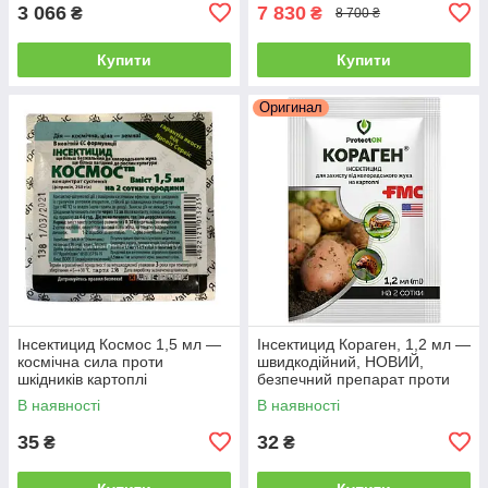
3 066
7 830
₴
₴
8 700 ₴
Купити
Купити
Оригинал
Інсектицид Космос 1,5 мл —
Інсектицид Кораген, 1,2 мл —
космічна сила проти
швидкодійний, НОВИЙ,
шкідників картоплі
безпечний препарат проти
(колорадський жук, дрот, тля)
плодорубки та коларадського
В наявності
В наявності
жука
35
32
₴
₴