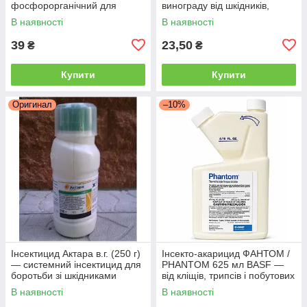
фосфорорганічний для
винограду від шкідників,
знищення шкідників,
В наявності
В наявності
Syngenta
39
23,50
₴
₴
Купити
Купити
Оригинал
–10%
Інсектицид Актара в.г. (250 г)
Інсекто-акарицид ФАНТОМ /
— системний інсектицид для
PHANTOM 625 мл BASF —
боротьби зі шкідниками
від кліщів, трипсів і побутових
овочів і саду
шкідників
В наявності
В наявності