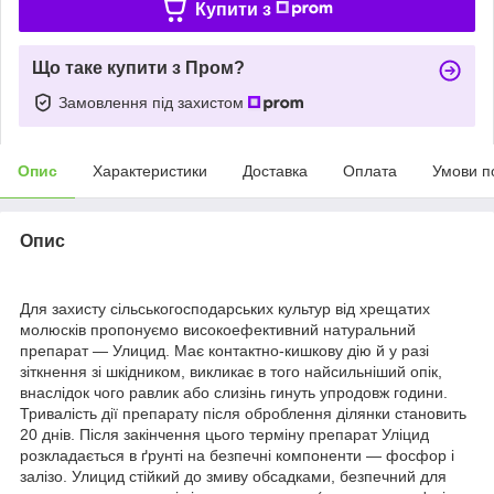
Купити з
Що таке купити з Пром?
Замовлення під захистом
Опис
Характеристики
Доставка
Оплата
Умови п
Опис
Для захисту сільськогосподарських культур від хрещатих
молюсків пропонуємо високоефективний натуральний
препарат — Улицид. Має контактно-кишкову дію й у разі
зіткнення зі шкідником, викликає в того найсильніший опік,
внаслідок чого равлик або слизінь гинуть упродовж години.
Тривалість дії препарату після оброблення ділянки становить
20 днів. Після закінчення цього терміну препарат Уліцид
розкладається в ґрунті на безпечні компоненти — фосфор і
залізо. Улицид стійкий до змиву обсадками, безпечний для