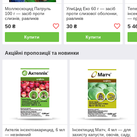
Моллюскоцид Патруль
УлиЦид Еко 60 г — засіб
Тепе
100 г — засіб проти
проти слизової оболонки,
інсе
слизнів, равликів
равликів
— пр
трип
50
30
5 4
₴
₴
Купити
Купити
Акційні пропозиції та новинки
Актелік інсектоакарицид, 6 мл
Інсектицид Матч, 4 мл — для
— незнімний
захисту капусти, овочів, саду,