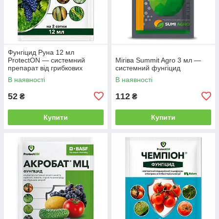
Фунгіцид Руна 12 мл
ProtectON — системний
Мігіва Summit Agro 3 мл —
препарат від грибкових
системний фунгіцид
хвороб
В наявності
В наявності
52
112
₴
₴
Купити
Купити