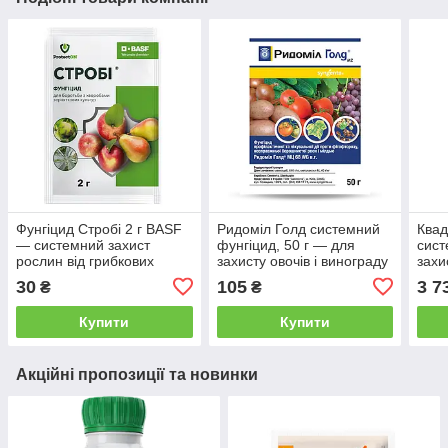
Фунгіцид Стробі 2 г BASF
Ридоміл Голд системний
Квад
— системний захист
фунгіцид, 50 г — для
сист
рослин від грибкових
захисту овочів і винограду
захи
хвороб
від захворювань
від 
30
105
3 7
₴
₴
зах
Купити
Купити
Акційні пропозиції та новинки