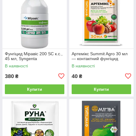
Фунгіцид Міравіс 200 SC к.с.,
Артемікс Summit Agro 30 мл
45 мл, Syngenta
— контактний фунгіцид
В наявності
В наявності
380
40
₴
₴
Купити
Купити