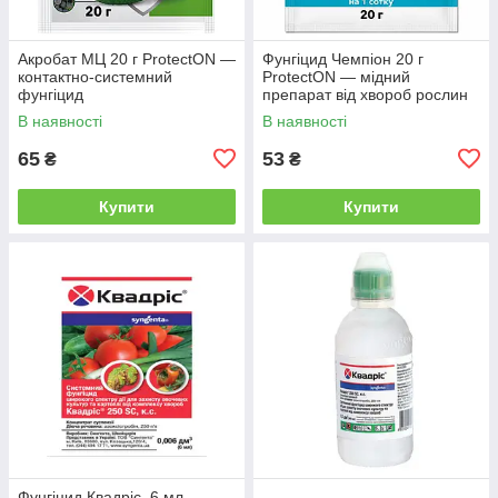
Акробат МЦ 20 г ProtectON —
Фунгіцид Чемпіон 20 г
контактно-системний
ProtectON — мідний
фунгіцид
препарат від хвороб рослин
В наявності
В наявності
65
53
₴
₴
Купити
Купити
Фунгіцид Квадріс, 6 мл,