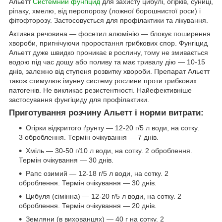
Альетт
Системний фунгіцид
для захисту цибулі, огірків, суниці,
ріпаку, хмелю, від перопорозу (ложної борошнистої роси) і
фітофторозу. Застосовується для профілактики та лікування.
Активна речовина — фосетил алюмінію — блокує поширення
хвороби, пригнічуючи проростання грибкових спор. Фунгіцид
Альетт дуже швидко проникає в рослину, тому не змивається
водою під час дощу або поливу та має тривалу дію — 10-15
днів, залежно від ступеня розвитку хвороби. Препарат Альетт
також стимулює імунну систему рослини проти грибкових
патогенів. Не викликає резистентності. Найефективніше
застосування фунгіциду для профілактики.
Приготування розчину Альетт і норми витрати:
Огірки відкритого ґрунту — 12-20 г/5 л води, на сотку.
3 оброблення. Термін очікування — 7 днів.
Хміль — 30-50 г/10 л води, на сотку. 2 оброблення.
Термін очікування — 30 днів.
Рапс озимий — 12-18 г/5 л води, на сотку. 2
оброблення. Термін очікування — 30 днів.
Цибуля (сімінна) — 12-20 г/5 л води, на сотку. 2
оброблення. Термін очікування — 20 днів.
Земляни (в вихованцях) — 40 г на сотку. 2