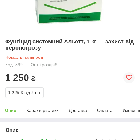
Фунгіцид системний Альетт, 1 кг — захист від
пероногрозу
Немає в наявності
Код: 899
Опт і роздріб
1 250
₴
1 225 ₴
від 2 шт.
Опис
Характеристики
Доставка
Оплата
Умови п
Опис