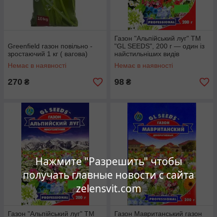
Газон "Альпійський луг" ТМ
Greenfield газон повільно -
"GL SEEDS", 200 г — один із
зростаючий 1 кг ( вагова)
найстильніших видів
садового ландшафтного
Немає в наявності
Немає в наявності
дизайну
270
98
₴
₴
Нажмите "Разрешить" чтобы
получать главные новости с сайта
zelensvit.com
Газон "Альпійський луг" ТМ
Газон Мавританський газон