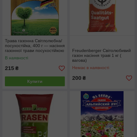
Трава газонна Світлолюбна/
посухостійка, 400 г — насіння
газонної трави посухостійкою
Freudenberger Світолюбивий
газон насіння траві 1 кг (
В наявності
вагова)
215
Немає в наявності
₴
200
₴
Купити