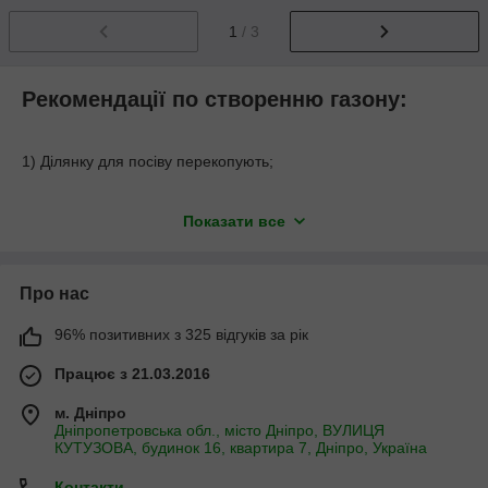
1
/ 3
Рекомендації по створенню газону:
1) Ділянку для посіву перекопують;
2) Ретельно вирівнюють граблями верхній шар грунту
Показати все
очищаючи від багаторічних бур'янів та каміння;
3) Проводять коткування для ущільнення та вирівнювання
поверхні грунту;
Про нас
4) Підготовлену площу рясно поливають великою кількістю
96% позитивних з 325 відгуків за рік
води, досягнувши зволоження верхнього шару ґрунту на 10-
15 см;
Працює з 21.03.2016
5) Після поливу вносять фосфорно-калійні добрива для
м. Дніпро
забезпечення вкорінення газону і дають можливість
Дніпропетровська обл., місто Дніпро, ВУЛИЦЯ
КУТУЗОВА, будинок 16, квартира 7, Дніпро, Україна
підсохнути верхньому шару грунту (приблизно до 2 см)
протягом 1-3 годин, залежно від температурних умов;
Контакти