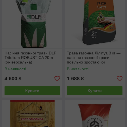
зможете підібрати для себе насіння тонконогу лучного,
костриці червоної і пасовищного райграсу. Ви отримаєте
рівномірний і пружний дерен, який не тільки чудово
виглядатиме, але ще й виявиться дуже приємним на ощупь.
Такою травою можна запросто гуляти босоніж! Якщо у вас
виникнуть якісь питання, сміливо звертайтесь до наших
консультантів!
Насіння газонної трави DLF
Трава газонна Ліліпут, 3 кг —
Trifolium ROBUSTICA 20 кг
насіння газонної трави
(Універсальна)
повільно зростаючої
В наявності
В наявності
4 600
1 688
₴
₴
Купити
Купити