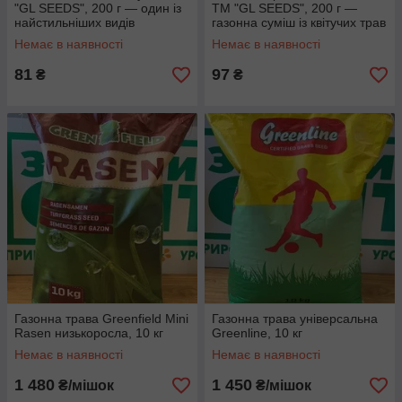
"GL SEEDS", 200 г — один із
ТМ "GL SEEDS", 200 г —
найстильніших видів
газонна суміш із квітучих трав
садового ландшафтного
і польових квітів
Немає в наявності
Немає в наявності
дизайну
81
97
₴
₴
Газонна трава Greenfield Mini
Газонна трава універсальна
Rasen низькоросла, 10 кг
Greenline, 10 кг
Немає в наявності
Немає в наявності
1 480
1 450
₴/мішок
₴/мішок