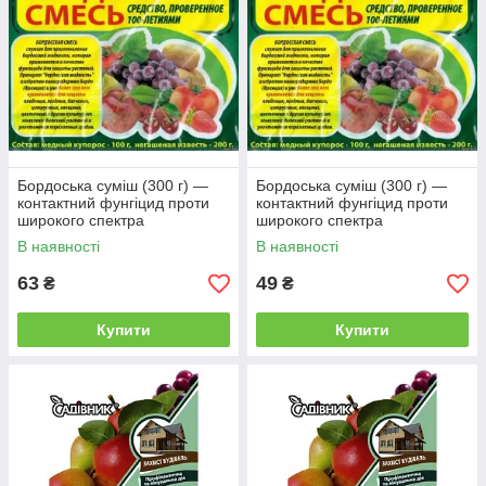
шкідників. Вони допоможуть уникнути багатьох хвороб і
зроблять ваш урожай якісним і смачним.
Бордоська суміш (300 г) —
Бордоська суміш (300 г) —
контактний фунгіцид проти
контактний фунгіцид проти
широкого спектра
широкого спектра
захворювань.
захворювань.
В наявності
В наявності
63
49
₴
₴
Купити
Купити