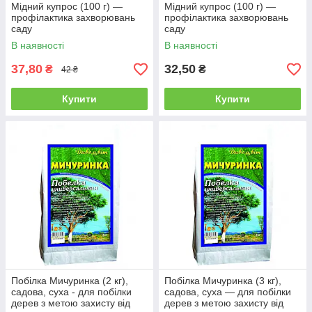
Мідний купрос (100 г) —
Мідний купрос (100 г) —
профілактика захворювань
профілактика захворювань
саду
саду
В наявності
В наявності
37,80
32,50
₴
₴
42 ₴
Купити
Купити
Побілка Мичуринка (2 кг),
Побілка Мичуринка (3 кг),
садова, суха - для побілки
садова, суха — для побілки
дерев з метою захисту від
дерев з метою захисту від