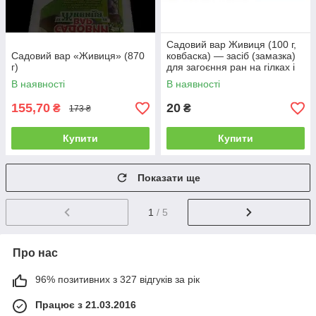
Садовий вар Живиця (100 г,
Садовий вар «Живиця» (870
ковбаска) — засіб (замазка)
г)
для загоєння ран на гілках і
корі дерев
В наявності
В наявності
155,70
20
₴
₴
173 ₴
Купити
Купити
Показати ще
1
/ 5
Про нас
96% позитивних з 327 відгуків за рік
Працює з 21.03.2016