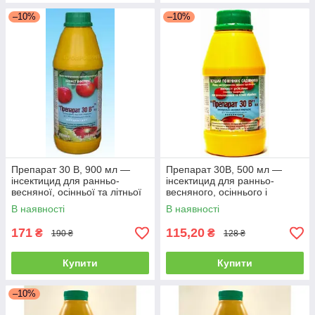
–10%
–10%
Препарат 30 В, 900 мл —
Препарат 30В, 500 мл —
інсектицид для ранньо-
інсектицид для ранньо-
весняної, осінньої та літньої
весняного, осіннього і
обробки саду від шкідників
літнього обробки саду від
В наявності
В наявності
шкідників
171
115,20
₴
₴
190 ₴
128 ₴
Купити
Купити
–10%