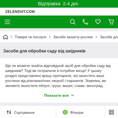
Відправка 2-4 дні.
ZELENSVIT.COM
Товари та послуги
Засоби захисту рослин
Засоби для
Засоби для обробки саду від шкідників
Ще не можете знайти відповідний засіб для обробки саду від
шкідників? Тоді ви потрапили в потрібне місце! У цьому
розділі представлені кращі препарати, які захистять ваші
рослини від різноманітних хвороб і паразитів. Зокрема, ви
зможете захистити яблуні, груші, вишні, сливи, виноград,
агрус і безліч інших плодово-ягідних рослин. Особливу увагу
Показати все
культурам і посівам знадобитися в весняно-осінній період,
адже саме тоді помічена активність небезпечних кліщів і
інших шкідливих комах, які можуть значно погіршити ваш
урожай.
Сортування
0
Фільтри