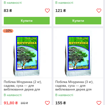
опіків, шкідників, хвороб
опіків, шкідників, хвороб
В наявності
В наявності
83
121
₴
₴
Купити
Купити
–10%
Побілка Мічуринка (2 кг),
Побілка Мічуринка (3 кг),
садова, суха — для
садова, суха — для
вибілювання дерев для
вибілювання дерев для
захисту від опіків, шкідників,
захисту від опіків, шкідників,
В наявності
В наявності
хвороб
хвороб
91,80
155
₴
₴
102 ₴