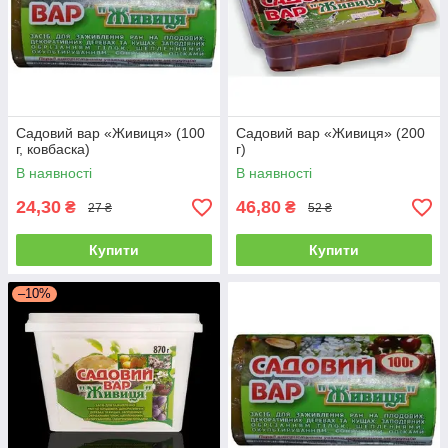
Садовий вар «Живиця» (100
Садовий вар «Живиця» (200
г, ковбаска)
г)
В наявності
В наявності
24,30
46,80
₴
₴
27 ₴
52 ₴
Купити
Купити
–10%