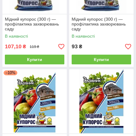
Мідний купорос (300 г) —
Мідний купорос (300 г) —
профілактика захворювань
профілактика захворювань
саду
саду
В наявності
В наявності
107,10
93
₴
₴
119 ₴
Купити
Купити
–10%