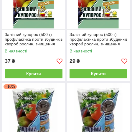
Залізний купорос (500 г) —
Залізний купорос (500 г) —
профілактика проти збудників
профілактика проти збудників
хвороб рослин, знищення
хвороб рослин, знищення
мохов
мохів
В наявності
В наявності
37
29
₴
₴
Купити
Купити
–10%