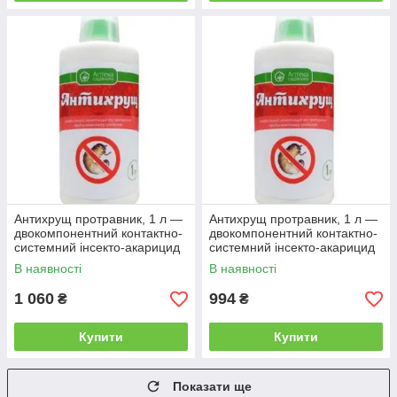
Антихрущ протравник, 1 л —
Антихрущ протравник, 1 л —
двокомпонентний контактно-
двокомпонентний контактно-
системний інсекто-акарицид
системний інсекто-акарицид
В наявності
В наявності
1 060
994
₴
₴
Купити
Купити
Показати ще