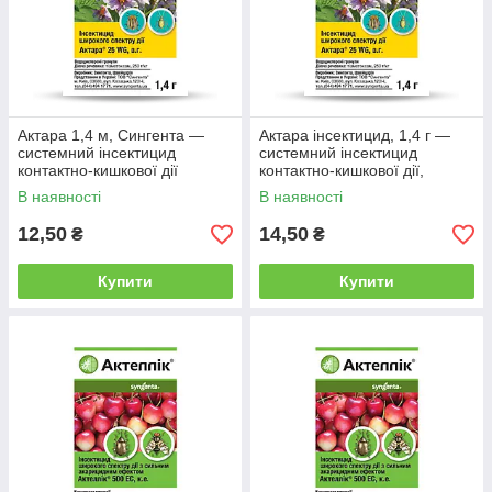
представлені реальні товари, які є на
складі.
Зробити вибір
Актара 1,4 м, Сингента —
Актара інсектицид, 1,4 г —
Що ми пропонуємо своїм покупцям?
системний інсектицид
системний інсектицид
контактно-кишкової дії
контактно-кишкової дії,
Сингента
В наявності
В наявності
12,50
14,50
₴
₴
Знання та досвід
Ми вже 17 років займаємося продажем
Купити
Купити
типових препаратів і чудово орієнтуємося в
товарах.
Допомога та поради
Підберемо препарати, навчимо
використовувати, підкажемо секрети і
лайф-хакі для максимальної ефективності.