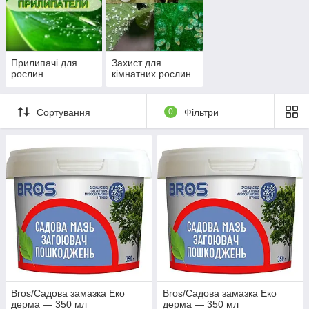
Інсектициди
Великі і маленькі, помітні і приховані шкідники
Прилипачі для
Захист для
будуть переможені спеціальними засобами
рослин
кімнатних рослин
захисту рослин. Кожен препарат комплектується
інструкцією та порадами щодо правильного
застосування.
Сортування
0
Фільтри
біциди
антуємо
них і
також
Bros/Садова замазка Еко
Bros/Садова замазка Еко
дерма — 350 мл
дерма — 350 мл