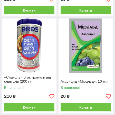
Купити
Купити
Фунгіциди
Віруси і грибки — це непомітні вороги, які
знищують навіть багаторічні насадження. Для
запобігання їх появи, а також ефективної
боротьби з наявними погрозами ми підберемо
вам фунгіциди і навчимо, як зробити їх
використання максимально ефективним.
«Снаколь» Bros гранули від
слимаків (200 г)
Акарицид «Міральд», 10 мл
і
В наявності
В наявності
х. У нас
210
20
₴
₴
н і
ків і
Купити
Купити