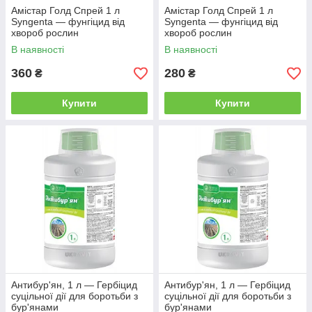
Підібрати засоби для обробки
Амістар Голд Спрей 1 л
Амістар Голд Спрей 1 л
Syngenta — фунгіцид від
Syngenta — фунгіцид від
хвороб рослин
хвороб рослин
В наявності
В наявності
Етапи співробітництва
360
280
₴
₴
Ваше замовлення через корзину
1
Купити
Купити
Зворотний дзвінок консультанта
2
Передплата чи наложений платіж
3
Відправка зручним для клієнта способом
4
Захистити свій сад просто
Антибур'ян, 1 л — Гербіцид
Антибур'ян, 1 л — Гербіцид
суцільної дії для боротьби з
суцільної дії для боротьби з
бур'янами
бур'янами