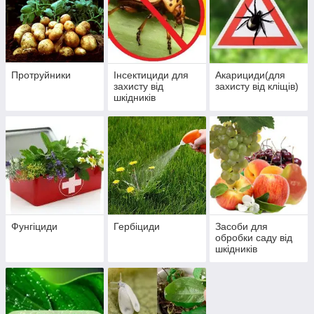
топ-брендів України і світу, опт і роздріб, знижки,
профільні консультації експертів!
Хочу захистити свої рослини!
Протруйники
Інсектициди для
Акарициди(для
захисту від
захисту від кліщів)
Експерти радять
шкідників
овані
 рослин.
Фунгіциди
Гербіциди
Засоби для
я
обробки саду від
шкідників