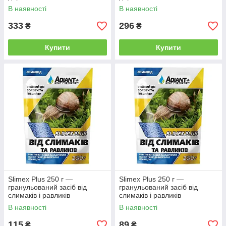
В наявності
В наявності
333
296
₴
₴
Гербіциди
Підберемо для вас фірмові гербіциди для
Купити
Купити
боротьби з бур'янами. Гарантуємо достовірність
будь-якого з вибраних і запропонованих
препаратів, а також його ефективність.
вороги,
 появи, а
аявними
Slimex Plus 250 г —
Slimex Plus 250 г —
унгіциди
гранульований засіб від
гранульований засіб від
стання
слимаків і равликів
слимаків і равликів
В наявності
В наявності
115
89
₴
₴