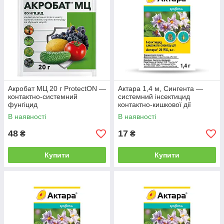
З сертифікатами
— працюємо з
перевіреними ліцензованими товарами.
За найкращими цінами
— закуповуємо у
виробників, тому і ціни у нас доступні.
Акробат МЦ 20 г ProtectON —
Актара 1,4 м, Сингента —
контактно-системний
системний інсектицид
фунгіцид
контактно-кишкової дії
Правильно підібрана
— наші
В наявності
В наявності
консультанти мають 17-річний досвід
роботи і бездоганно знають асортимент.
48
17
₴
₴
Купити
Купити
Від кращих виробників
— наші
постачальники — Bayer, УКРАВІТ,
Syngenta та інші топ-марки.
Завжди в наявності
— у каталозі