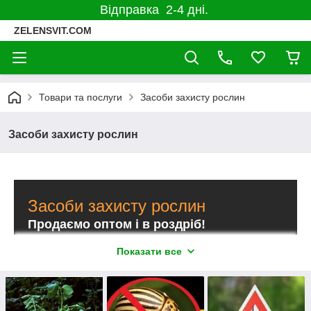
Відправка 2-4 дні.
ZELENSVIT.COM
Товари та послуги
Засоби захисту рослин
Засоби захисту рослин
Засоби захисту рослин
Продаємо оптом і в роздріб!
Бур'яни, шкідники та хвороби знижують
Показати все
приживлюваність рослин, врожайність посівів і
посадок, якість зібраного врожаю. Захистити
рослини від патогенних факторів допоможуть
пестициди. Пропонуємо продукцію
28