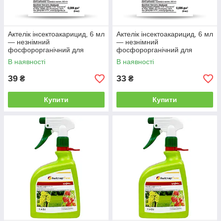
Будь-які обсяги
Ми продаємо оптом і в роздріб, без
обмежень по сумі і обсягами.
Актелік інсектоакарицид, 6 мл
Актелік інсектоакарицид, 6 мл
— незнімний
— незнімний
фосфорорганічний для
фосфорорганічний для
знищення шкідників,
знищення шкідників,
В наявності
В наявності
Оперативна відправка
Syngenta
Syngenta
Всі замовлення надсилаються протягом
39
33
₴
₴
доби після підтвердження оплати.
Купити
Купити
100% гарантія якості
Ми працюємо безпосередньо з дилерами і
виробниками, тому гарантуємо
достовірність.
Приємні знижки
На знижки можуть розраховувати оптовики,
постійні замовники і просто приємні
покупці.