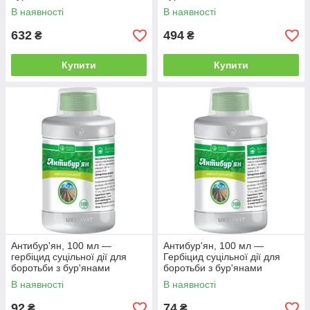
Досить придбати якісні засоби обробки!
В наявності
В наявності
Щоб ваш сад був здоровим, красивим і плодоносним,
зробіть замовлення з каталогу нижче і будьте спокійні
632
494
₴
₴
за свої насадження!
Купити
Купити
Антибур'ян, 100 мл —
Антибур'ян, 100 мл —
гербіцид суцільної дії для
Гербіцид суцільної дії для
боротьби з бур'янами
боротьби з бур'янами
В наявності
В наявності
92
74
₴
₴