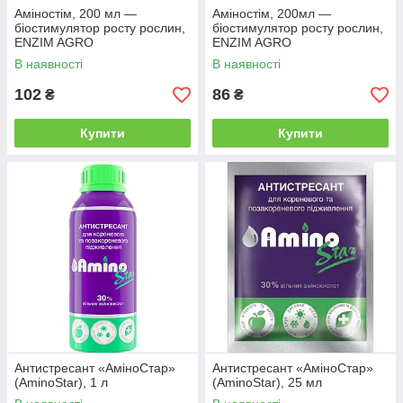
Аміностім, 200 мл —
Аміностім, 200мл —
біостимулятор росту рослин,
біостимулятор росту рослин,
ENZIM AGRO
ENZIM AGRO
В наявності
В наявності
102
86
₴
₴
Купити
Купити
Антистресант «АміноСтар»
Антистресант «АміноСтар»
(AminoStar), 1 л
(AminoStar), 25 мл