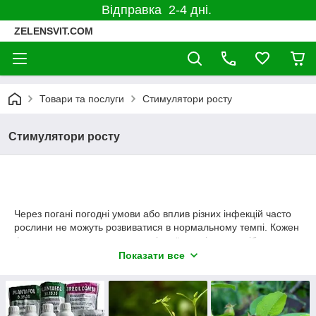
Відправка 2-4 дні.
ZELENSVIT.COM
Товари та послуги
Стимулятори росту
Стимулятори росту
Через погані погодні умови або вплив різних інфекцій часто
рослини не можуть розвиватися в нормальному темпі. Кожен
фермер знає, що у такому разі своїм посівам потрібно трохи
допомогти, обробивши їх якісними стимуляторами зростання
Показати все
та зав'язі. Такі якісні препарати для рослин допоможуть
отримати бажаний результат у стислий термін, а культура
стане набагато сильнішою, здоровішою та витривалішою.
Також у цьому розділі представлені й укоренювачі, які