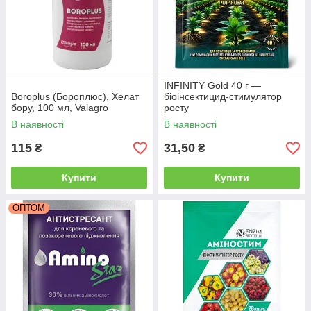
INFINITY Gold 40 г —
Boroplus (Бороплюс), Хелат
біоінсектицид-стимулятор
бору, 100 мл, Valagro
росту
В наявності
В наявності
115
31,50
₴
₴
Купити
Купити
ОПТОМ