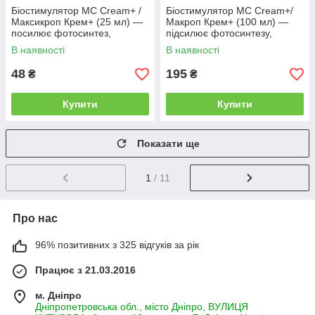
Біостимулятор MC Cream+ /
Біостимулятор MC Cream+/
Максикроп Крем+ (25 мл) —
Макроп Крем+ (100 мл) —
посилює фотосинтез,
підсилює фотосинтезу,
відновлення після стресу
відновлення після стресу
В наявності
В наявності
48
195
₴
₴
Купити
Купити
Показати ще
1
/ 11
Про нас
96% позитивних з 325 відгуків за рік
Працює з 21.03.2016
м. Дніпро
Дніпропетровська обл., місто Дніпро, ВУЛИЦЯ