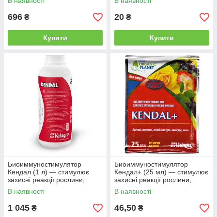
В наявності
В наявності
696
20
₴
₴
Купити
Купити
Биоиммуностимулятор
Биоиммуностимулятор
Кендал (1 л) — стимулює
Кендал+ (25 мл) — стимулює
захисні реакції рослини,
захисні реакції рослини,
стійкість до стресів та хвороб
стійкість до стресів і болезня
В наявності
В наявності
1 045
46,50
₴
₴