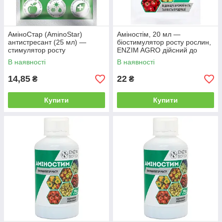
АміноСтар (AminoStar)
Аміностім, 20 мл —
антистресант (25 мл) —
біостимулятор росту рослин,
стимулятор росту
ENZIM AGRO дійсний до
03.2026 ,УЦІНКА
В наявності
В наявності
14,85
22
₴
₴
Купити
Купити