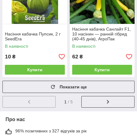
Насіння кабачка Санлайт F1,
Насіння кабачка Пупсик, 2 г
10 насінин — ранній гібрид
SeedEra
(40-45 днів), АгроПак
В наявності
В наявності
10
62
₴
₴
Купити
Купити
Показати ще
1
/ 5
Про нас
96% позитивних з 327 відгуків за рік