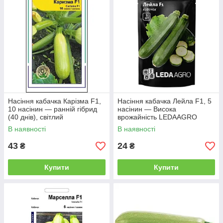
Насіння кабачка Карізма F1,
Насіння кабачка Лейла F1, 5
10 насінин — ранній гібрид
насінин — Висока
(40 днів), світлий
врожайність LEDAAGRO
В наявності
В наявності
43
24
₴
₴
Купити
Купити