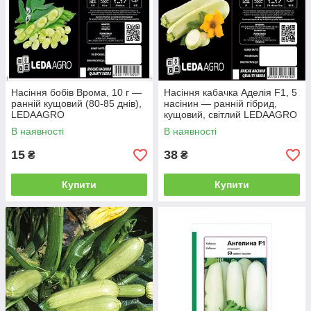
Насіння бобів Врома, 10 г —
Насіння кабачка Аделія F1, 5
ранній кущовий (80-85 днів),
насінин — ранній гібрид,
LEDAAGRO
кущовий, світлий LEDAAGRO
В наявності
В наявності
15
38
₴
₴
Купити
Купити