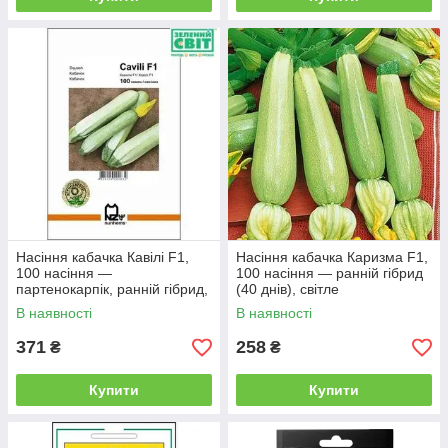
Насіння кабачка Кавілі F1,
Насіння кабачка Каризма F1,
100 насіння —
100 насіння — ранній гібрид
партенокарпік, ранній гібрид,
(40 днів), світле
світлий Nunhems
В наявності
В наявності
371
258
₴
₴
Купити
Купити