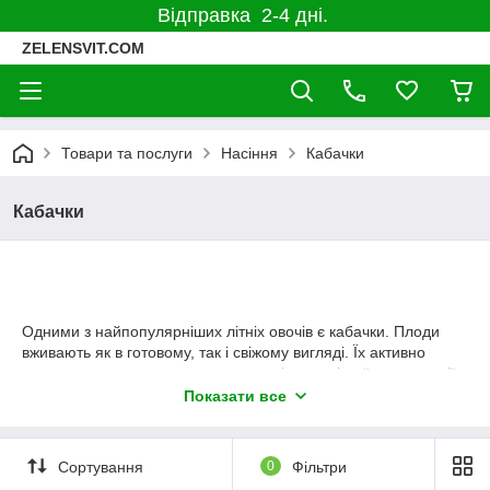
Відправка 2-4 дні.
ZELENSVIT.COM
Товари та послуги
Насіння
Кабачки
Кабачки
Одними з найпопулярніших літніх овочів є кабачки. Плоди
вживають як в готовому, так і свіжому вигляді. Їх активно
використовують для приготування різноманітної консервації.
В інтернет-магазині компанії «Зелений світ» представлено
Показати все
понад 35 найменувань насіння ранніх кабачків із плодами
жовтого та зеленого кольорів. Польові культури відрізняються
дружною схожістю та відмінною врожайністю.
Сортування
0
Фільтри