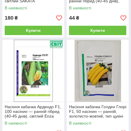
світлий SAKATA
ранній гібрид (40-45 днів),
світлий
В наявності
В наявності
180
44
₴
₴
Купити
Купити
Насіння кабачка Ардендо F1,
Насіння кабачка Голден Глорі
100 насінин — ранній гібрид
F1, 50 насінин — ранній,
(40-45 днів), світлий Enza
золотисто-жовтий, тип цукіні
Zaden
В наявності
В наявності