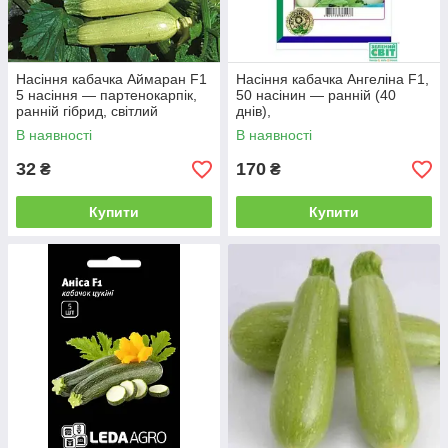
Насіння кабачка Аймаран F1
Насіння кабачка Ангеліна F1,
5 насіння — партенокарпік,
50 насінин — ранній (40
ранній гібрид, світлий
днів),
В наявності
В наявності
32
170
₴
₴
Купити
Купити