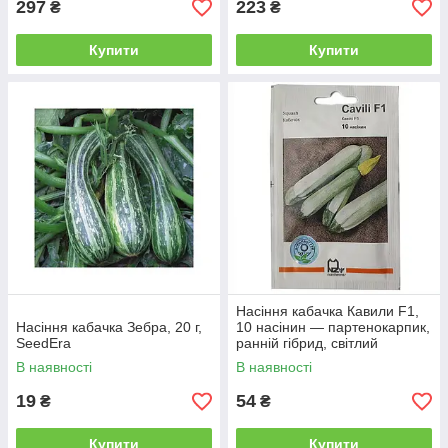
297
223
₴
₴
Купити
Купити
Насіння кабачка Кавили F1,
Насіння кабачка Зебра, 20 г,
10 насінин — партенокарпик,
SeedEra
ранній гібрид, світлий
Nunhems
В наявності
В наявності
19
54
₴
₴
Купити
Купити