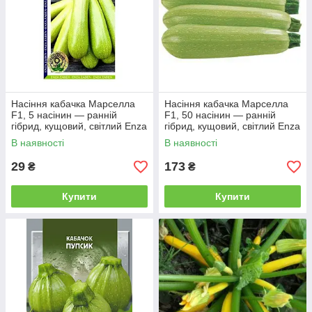
Насіння кабачка Марселла
Насіння кабачка Марселла
F1, 5 насінин — ранній
F1, 50 насінин — ранній
гібрид, кущовий, світлий Enza
гібрид, кущовий, світлий Enza
Zaden
Zaden
В наявності
В наявності
29
173
₴
₴
Купити
Купити