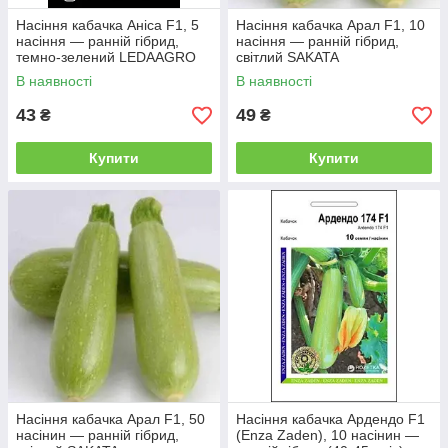
Насіння кабачка Аніса F1, 5
Насіння кабачка Арал F1, 10
насіння — ранній гібрид,
насіння — ранній гібрид,
темно-зелений LEDAAGRO
світлий SAKATA
В наявності
В наявності
43
49
₴
₴
Купити
Купити
Насіння кабачка Арал F1, 50
Насіння кабачка Ардендо F1
насінин — ранній гібрид,
(Enza Zaden), 10 насінин —