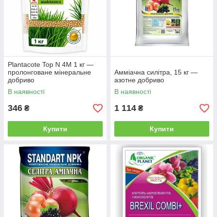
Plantacote Top N 4M 1 кг —
пролонговане мінеральне
Амміачна силітра, 15 кг —
добриво
азотне добриво
В наявності
В наявності
346
1 114
₴
₴
Купити
Купити