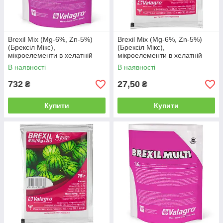
Brexil Mix (Mg-6%, Zn-5%)
Brexil Mix (Mg-6%, Zn-5%)
(Брексіл Мікс),
(Брексіл Мікс),
мікроелементи в хелатній
мікроелементи в хелатній
формі, 1 кг, Valagro
формі, 15 г, Valagro
В наявності
В наявності
732
27,50
₴
₴
Купити
Купити