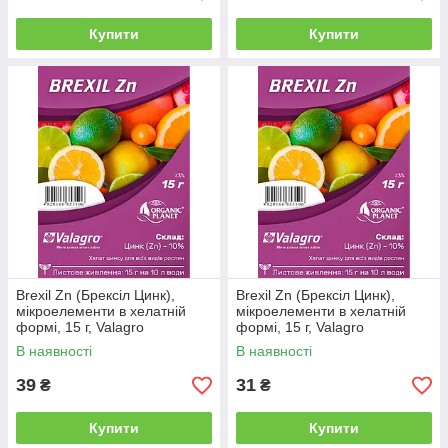
Купити
Купити
Brexil Zn (Брексіл Цинк),
Brexil Zn (Брексіл Цинк),
мікроелементи в хелатній
мікроелементи в хелатній
формі, 15 г, Valagro
формі, 15 г, Valagro
В наявності
В наявності
39
31
₴
₴
Купити
Купити