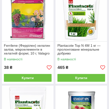
Ferrilene (Феррілен) хелатин
Plantacote Top N 4M 1 кг —
заліза, мікроелементи в
пролонговане мінеральне
хелатній формі, 10 г, Valagro
добриво
В наявності
В наявності
38
465
₴
₴
Купити
Купити