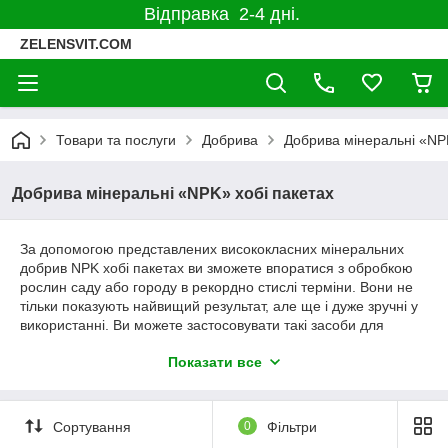
Відправка 2-4 дні.
ZELENSVIT.COM
Товари та послуги
Добрива
Добрива мінеральні «NP
Добрива мінеральні «NPK» хобі пакетах
За допомогою представлених висококласних мінеральних
добрив NPK хобі пакетах ви зможете впоратися з обробкою
рослин саду або городу в рекордно стислі терміни. Вони не
тільки показують найвищий результат, але ще і дуже зручні у
використанні. Ви можете застосовувати такі засоби для
посилення будь-яких культур. Також не має значення грунт і
Показати все
кліматичні умови, в яких проходить обробіток. Кошти будуть
показувати високі результати, а ви отримаєте багатий урожай
чудової якості. Додатковим бонусом стануть наші доступні
для кожного ціни!
Сортування
0
Фільтри