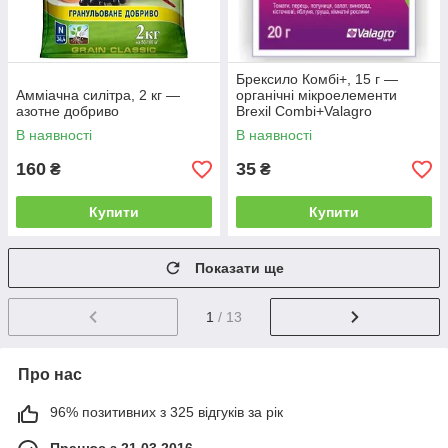
Брексило Комбі+, 15 г —
Амміачна силітра, 2 кг —
органічні мікроелементи
азотне добриво
Brexil Combi+Valagro
В наявності
В наявності
160
35
₴
₴
Купити
Купити
Показати ще
1
/ 13
Про нас
96% позитивних з 325 відгуків за рік
Працює з 21.03.2016