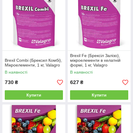
рослини і забезпечують оптимальний обмін речовин. Крім
того, такі засоби вигідно виділяються на тлі аналогів своїм
м'яким і дбайливим впливом на рослину, вони захищають
його від всіляких інфекцій і роблять більш стійкими до
негативного впливу поганих погодних умов. Чекаємо вас в
наших каталогах, ви точно знайдете тут щось для себе!
Brexil Fe (Брексіл Залізо),
Brexil Combi (Брексил Комбі),
мікроелементи в хелатній
Мікроелементи, 1 кг, Valagro
формі, 1 кг, Valagro
В наявності
В наявності
730
627
₴
₴
Купити
Купити