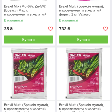
Brexil Mix (Mg-6%, Zn-5%)
Brexil Multi (Брексіл мульті),
(Брексіл Мікс),
мікроелементи в хелатній
мікроелементи в хелатній
формі, 1 кг, Valagro
формі, 15 г, Valagro
В наявності
В наявності
35
732
₴
₴
Купити
Купити
Brexil Multi (Брексіл мульті),
Brexil Multi (Брексіл мульті),
мікроелементи в хелатній
мікроелементи в хелатній