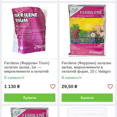
Ferrilene (Феррілен Trium)
Ferrilene (Феррілен) хелатин
хелатин заліза, 1кг —
заліза, мікроелементи в
мікроелементи в хелатній
хелатній формі, 10 г, Valagro
формі, Valagro
В наявності
В наявності
1 130
29,50
₴
₴
Купити
Купити