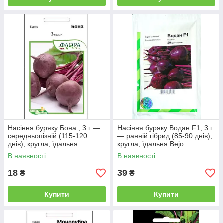
Насіння буряку Бона , 3 г —
Насіння буряку Водан F1, 3 г
середньопізній (115-120
— ранній гібрид (85-90 днів),
днів), кругла, їдальня
кругла, їдальня Bejo
АгроПак
В наявності
В наявності
18
39
₴
₴
Купити
Купити