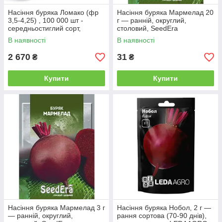
Насіння буряка Ломако (фр
Насіння буряка Мармелад 20
3,5-4,25) , 100 000 шт -
г — ранній, округлий,
середньостиглий сорт,
столовий, SeedEra
циліндрична, Rijk Zwaan
В наявності
В наявності
2 670
31
₴
₴
Купити
Купити
Насіння буряка Мармелад 3 г
Насіння буряка Нобол, 2 г —
— ранній, округлий,
рання сортова (70-90 днів),