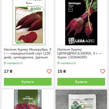
Насіння буряку Монорубра, 3
Насіння буряку
г — середньопізній сорт (130
ЦИЛІНДРА/CILINDRA, 3 г —
днів), циліндрична, їдальня
буряк, LEDAAGRO
АгроПак
В наявності
В наявності
17
15
₴
₴
Купити
Купити