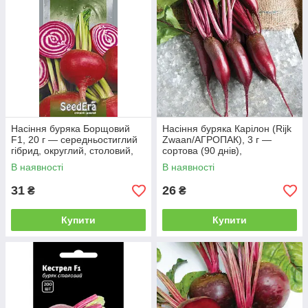
Насіння буряка Борщовий
Насіння буряка Карілон (Rijk
F1, 20 г — середньостиглий
Zwaan/АГРОПАК), 3 г —
гібрид, округлий, столовий,
сортова (90 днів),
SeedEra
циліндрична, їдальня
В наявності
В наявності
31
26
₴
₴
Купити
Купити