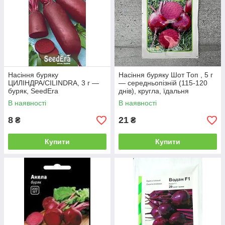
Насіння буряку
Насіння буряку Шот Топ , 5 г
ЦИЛІНДРА/CILINDRA, 3 г —
— середньопізній (115-120
буряк, SeedEra
днів), кругла, їдальня
АгроПак
В наявності
В наявності
8
21
₴
₴
Купити
Купити