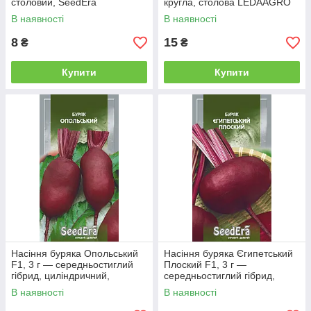
столовий, SeedEra
кругла, столова LEDAAGRO
В наявності
В наявності
8
15
₴
₴
Купити
Купити
Насіння буряка Опольський
Насіння буряка Єгипетський
F1, 3 г — середньостиглий
Плоский F1, 3 г —
гібрид, циліндричний,
середньостиглий гібрид,
столовий, SeedEra
плоский, столовий, SeedEra
В наявності
В наявності