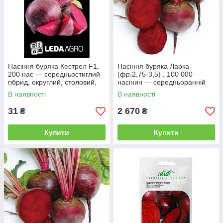
Насіння буряка Кестрел F1,
Насіння буряка Ларка
200 нас — середньостиглий
(фр.2,75-3,5) , 100 000
гібрид, округлий, столовий,
насінин — середньоранній
LEDAAGRO
сорт, кругла, столова, Rijk
В наявності
В наявності
Zwaan
31
2 670
₴
₴
Купити
Купити