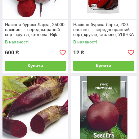
Насіння буряка Ларка, 25000
Насіння буряка Ларки, 200
насінин — середньоранній
насіння — середньоранний
сорт, кругла, столова, Rijk
сорт, кругле, столове, УЦІНКА
Zwaan
, термін вийшов
В наявності
В наявності
600
12
₴
₴
Купити
Купити