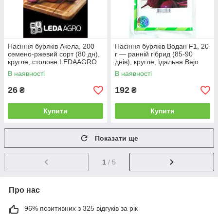
Насіння буряків Акела, 200
Насіння буряків Водан F1, 20
семено-ржевий сорт (80 дн),
г — ранній гібрид (85-90
кругле, столове LEDAAGRO
днів), кругле, їдальня Bejo
В наявності
В наявності
26
192
₴
₴
Купити
Купити
Показати ще
1
/ 5
Про нас
96% позитивних з 325 відгуків за рік