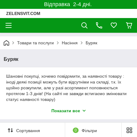
Відправка 2-4 дні.
ZELENSVIT.COM
Товари та послуги
Насіння
Буряк
Буряк
Шановні покупці, хочемо повідомити, за наявності товару :
іноді деякі позиції можуть бути відсутніми на складі, т.к. їх
щойно розкупили, але у разі асортимент поповнюється
протягом 1-3 днів! (На сайті не завжди встигаємо змінювати
статус наявності товару)
Також хочемо повідомити, що на сайті представлені не всі
Показати все
позиції, які є у нас на складі. Якщо Вас цікавлять інші насіння
компаній, представлених у нашому Інтернет-магазині, але Ви
не знайшли їх у нас на сайті, будь ласка, напишіть нам або
Сортування
0
Фільтри
зателефонуйте, ми обов'язково допоможемо Вам у цьому
питанні.