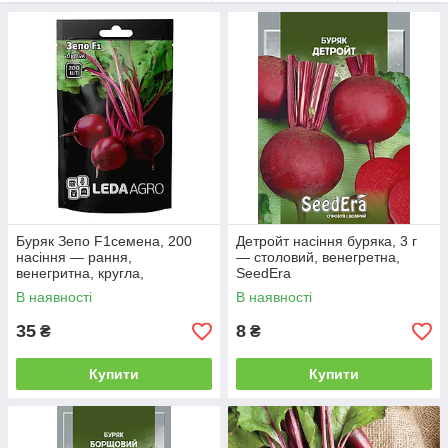
Дякую за розуміння! Приємних покупок!
Буряк Зепо F1семена, 200
Детройт насіння буряка, 3 г
насіння — рання,
— столовий, венегретна,
венегритна, кругла,
SeedEra
LEDAAGRO
В наявності
В наявності
35
8
₴
₴
Купити
Купити