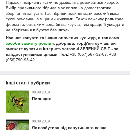
Підсохлі покривні листки не дозволять розвиватися хвороб.
Вибір правильного гібрида має вплив на довгострокове
зберігання капусти. Такі гібриди повинні мати високий вміст
сухої речовини, з міцними жилками. Також важливу роль грає
форма головки, чим вона більш кругла, тим краще її укладати
на зберігання в буртах без шкоди..
Насіння капусти та інших овочевих культур, а так само
засоби захисту рослин
, добрива, торф'яні суміші, ви
зможете купити в інтернет-магазині ЗЕЛЕНИЙ СВІТ - за
найдоступнішими цінами. Тел.:
+38 (067)567-32-67, +38
(056)790-98-42
Інші статті рубрики
09.09.2019
Пильщик
09.09.2019
Як позбутися від павутинного кліща