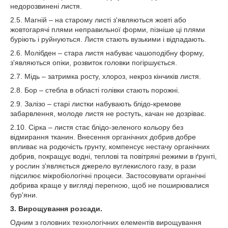
недорозвинені листя.
2.5. Магній – на старому листі з'являються жовті або
жовтогарячі плями неправильної форми, пізніше ці плями
буріють і руйнуються. Листя стають вузькими і відпадають.
2.6. Молібден – стара листя набуває чашоподібну форму,
з'являються опіки, розвиток головки погіршується.
2.7. Мідь – затримка росту, хлороз, некроз кінчиків листя.
2.8. Бор – стебла в області голівки стають порожні.
2.9. Залізо – старі листки набувають блідо-кремове
забарвлення, молоде листя не ростуть, качан не дозріває.
2.10. Сірка – листя стає блідо-зеленого кольору без
відмирання тканин. Внесення органічних добрив добре
впливає на родючість грунту, компенсує нестачу органічних
добрив, покращує водні, теплові та повітряні режими в ґрунті,
у рослин з'являється джерело вуглекислого газу, в рази
підсилює мікробіологічні процеси. Застосовувати органічні
добрива краще у вигляді перегною, щоб не поширювалися
бур'яни.
3. Вирощування розсади.
Одним з головних технологічних елементів вирощування