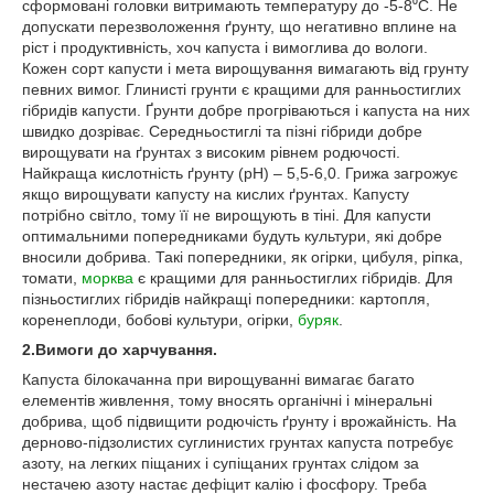
сформовані головки витримають температуру до -5-8⁰С. Не
допускати перезволоження ґрунту, що негативно вплине на
ріст і продуктивність, хоч капуста і вимоглива до вологи.
Кожен сорт капусти і мета вирощування вимагають від грунту
певних вимог. Глинисті грунти є кращими для ранньостиглих
гібридів капусти. Ґрунти добре прогріваються і капуста на них
швидко дозріває. Середньостиглі та пізні гібриди добре
вирощувати на ґрунтах з високим рівнем родючості.
Найкраща кислотність ґрунту (рН) – 5,5-6,0. Грижа загрожує
якщо вирощувати капусту на кислих ґрунтах. Капусту
потрібно світло, тому її не вирощують в тіні. Для капусти
оптимальними попередниками будуть культури, які добре
вносили добрива. Такі попередники, як огірки, цибуля, ріпка,
томати,
морква
є кращими для ранньостиглих гібридів. Для
пізньостиглих гібридів найкращі попередники: картопля,
коренеплоди, бобові культури, огірки,
буряк
.
2.Вимоги до харчування.
Капуста білокачанна при вирощуванні вимагає багато
елементів живлення, тому вносять органічні і мінеральні
добрива, щоб підвищити родючість ґрунту і врожайність. На
дерново-підзолистих суглинистих грунтах капуста потребує
азоту, на легких піщаних і супіщаних грунтах слідом за
нестачею азоту настає дефіцит калію і фосфору. Треба