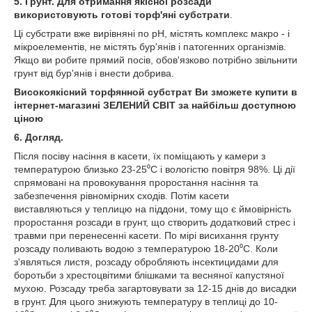
5. Грунт. Для отримання якісної розсади
використовують готові торф'яні субстрати
.
Ці субстрати вже вирівняні по рН, містять комплекс макро - і
мікроелементів, не містять бур'янів і патогенних організмів.
Якщо ви робите прямий посів, обов'язково потрібно звільнити
грунт від бур'янів і внести добрива.
Високоякісний торфянной субстрат Ви зможете купити в
інтернет-магазині ЗЕЛЕНИЙ СВІТ за найбільш доступною
ціною
6. Догляд.
Після посіву насіння в касети, їх поміщають у камери з
температурою близько 23-25⁰С і вологістю повітря 98%. Ці дії
спрямовані на провокування проростання насіння та
забезпечення рівномірних сходів. Потім касети
виставляються у теплицю на піддони, тому що є ймовірність
проростання розсади в грунт, що створить додатковий стрес і
травми при перенесенні касети. По мірі висихання грунту
розсаду поливають водою з температурою 18-20⁰С. Коли
з'являться листя, розсаду обробляють інсектицидами для
боротьби з хрестоцвітими блішками та весняної капустяної
мухою. Розсаду треба загартовувати за 12-15 днів до висадки
в грунт. Для цього знижують температуру в теплиці до 10-