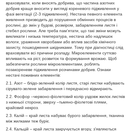
враховувати, коли вносять добрива, що частина азотних
добрив краще вносити у вигляді кореневого підживлення у
фазі вегетації (2-3 підживлення). Нестача певного елемента
живлення призводить до порушення обмінних процесів в
рослині, до змін у будові, розміром, забарвленням листя і
стебел рослини. Але треба пам'ятати, що такі зміни можуть
викликати і низька температура, нестача або надлишок
вологи, ураження хворобами або вплив засобів хімічного
захисту, пошкодження шкідниками. Тому при діагностиці слід
враховувати всі причини розладу. Мікроелементи суттєво
впливають на ріст, розвиток та формування врожаю. Щоб
забезпечити рослини мікроелементами, роблять
позакореневе підживлення розчинами добрив. Ознаки
нестачі поживних елементів:
2.1. Азот – блідо-зелений колір листя, старі листки набувають
сірувато-зелене забарвлення і передчасно відмирають.
2.2. Фосфор –червоно-фіолетовий колір уздовж жилок листків
з нижньої сторони, зверху –тьмяно-фіолетові плями,
крайовий некроз.
2.3. Калій – край листа набуває бурого забарвлення, тканина
між жилками теж буріє.
2.4. Кальцій – край листа закручується вгору, з'являються