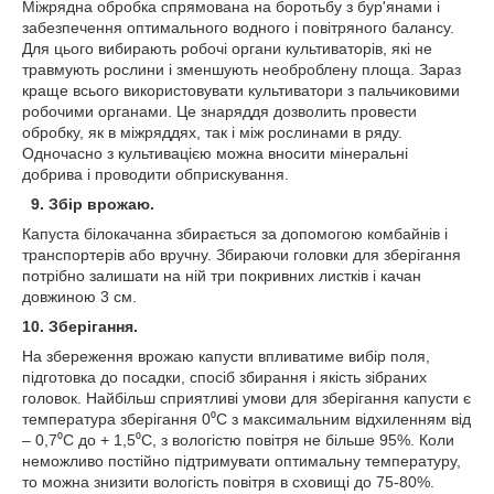
Міжрядна обробка спрямована на боротьбу з бур'янами і
забезпечення оптимального водного і повітряного балансу.
Для цього вибирають робочі органи культиваторів, які не
травмують рослини і зменшують необроблену площа. Зараз
краще всього використовувати культиватори з пальчиковими
робочими органами. Це знаряддя дозволить провести
обробку, як в міжряддях, так і між рослинами в ряду.
Одночасно з культивацією можна вносити мінеральні
добрива і проводити обприскування.
9. Збір врожаю.
Капуста білокачанна збирається за допомогою комбайнів і
транспортерів або вручну. Збираючи головки для зберігання
потрібно залишати на ній три покривних листків і качан
довжиною 3 см.
10. Зберігання.
На збереження врожаю капусти впливатиме вибір поля,
підготовка до посадки, спосіб збирання і якість зібраних
головок. Найбільш сприятливі умови для зберігання капусти є
температура зберігання 0⁰С з максимальним відхиленням від
– 0,7⁰С до + 1,5⁰С, з вологістю повітря не більше 95%. Коли
неможливо постійно підтримувати оптимальну температуру,
то можна знизити вологість повітря в сховищі до 75-80%.