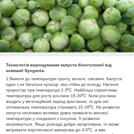
Технологія вирощування капусти білоголової від
компанії Syngenta.
1.Вимоги до температури грунту, вологи, сівозміні. Капуста
одна з не багатьох культур, яка стійка до холоду. Насіння
проростає при температурі 2-3⁰С. Найбільш сприятлива
температура для росту рослини 18-20⁰С. Коли рослина
входить у вегетаційний період зростання, то для неї
оптимальна температура становить 15-18⁰С. На розвиток
капусти негативно впливає довга тривалість високої
температури у поєднанні з посухою. Її розвиток
затримується. Якщо розсада добре загартована, то може
витримати короткочасні заморозки до-3-5⁰С, а вже