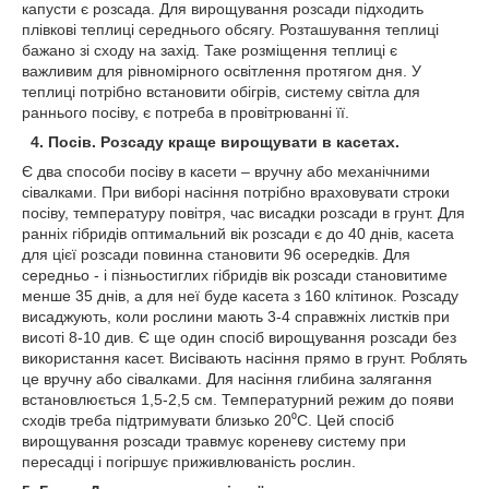
капусти є розсада. Для вирощування розсади підходить
плівкові теплиці середнього обсягу. Розташування теплиці
бажано зі сходу на захід. Таке розміщення теплиці є
важливим для рівномірного освітлення протягом дня. У
теплиці потрібно встановити обігрів, систему світла для
раннього посіву, є потреба в провітрюванні її.
4. Посів. Розсаду краще вирощувати в касетах.
Є два способи посіву в касети – вручну або механічними
сівалками. При виборі насіння потрібно враховувати строки
посіву, температуру повітря, час висадки розсади в грунт. Для
ранніх гібридів оптимальний вік розсади є до 40 днів, касета
для цієї розсади повинна становити 96 осередків. Для
середньо - і пізньостиглих гібридів вік розсади становитиме
менше 35 днів, а для неї буде касета з 160 клітинок. Розсаду
висаджують, коли рослини мають 3-4 справжніх листків при
висоті 8-10 див. Є ще один спосіб вирощування розсади без
використання касет. Висівають насіння прямо в грунт. Роблять
це вручну або сівалками. Для насіння глибина залягання
встановлюється 1,5-2,5 см. Температурний режим до появи
сходів треба підтримувати близько 20⁰С. Цей спосіб
вирощування розсади травмує кореневу систему при
пересадці і погіршує приживлюваність рослин.