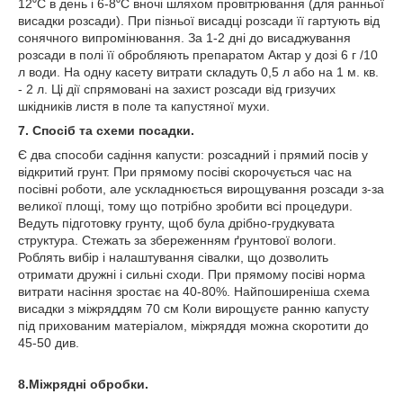
12⁰С в день і 6-8⁰С вночі шляхом провітрювання (для ранньої
висадки розсади). При пізньої висадці розсади її гартують від
сонячного випромінювання. За 1-2 дні до висаджування
розсади в полі її обробляють препаратом Актар у дозі 6 г /10
л води. На одну касету витрати складуть 0,5 л або на 1 м. кв.
- 2 л. Ці дії спрямовані на захист розсади від гризучих
шкідників листя в поле та капустяної мухи.
7. Спосіб та схеми посадки.
Є два способи садіння капусти: розсадний і прямий посів у
відкритий грунт. При прямому посіві скорочується час на
посівні роботи, але ускладнюється вирощування розсади з-за
великої площі, тому що потрібно зробити всі процедури.
Ведуть підготовку грунту, щоб була дрібно-грудкувата
структура. Стежать за збереженням ґрунтової вологи.
Роблять вибір і налаштування сівалки, що дозволить
отримати дружні і сильні сходи. При прямому посіві норма
витрати насіння зростає на 40-80%. Найпоширеніша схема
висадки з міжряддям 70 см Коли вирощуєте ранню капусту
під прихованим матеріалом, міжряддя можна скоротити до
45-50 див.
8.Міжрядні обробки.