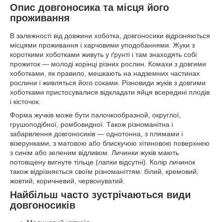
Опис довгоносика та місця його
проживання
В залежності від довжини хоботка, довгоносики відрізняються
місцями проживання і харчовими уподобаннями. Жуки з
короткими хоботками живуть у ґрунті і там знаходять собі
прожиток — молоді корінці різних рослин. Комахи з довгими
хоботками, як правило, мешкають на надземних частинах
рослини і живляться його соками. Різновиди жуків з довгими
хоботками пристосувалися відкладати яйця всередині плодів
і кісточок.
Форма жучків може бути палочкообразной, округлої,
грушоподібної, ромбовидної. Також різноманітна і
забарвлення довгоносиків — однотонна, з плямами і
візерунками, з матовою або блискучою хітиновою поверхнею
з синім або зеленим відливом. Личинки жуків мають
потовщену вигнуте тільце (лапки відсутні). Колір личинок
також відрізняється своїм різноманіттям: білий, кремовий,
жовтий, коричневий, червонуватий.
Найбільш часто зустрічаються види
довгоносиків