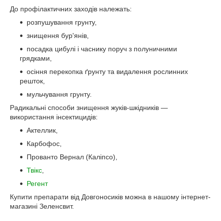
До профілактичних заходів належать:
розпушування грунту,
знищення бур'янів,
посадка цибулі і часнику поруч з полуничними
грядками,
осіння перекопка ґрунту та видалення рослинних
решток,
мульчування грунту.
Радикальні способи знищення жуків-шкідників —
використання інсектицидів:
Актеллик,
Карбофос,
Прованто Вернал (Каліпсо),
Твікс
,
Регент
Купити препарати від Довгоносиків можна в нашому інтернет-
магазині Зеленсвит.