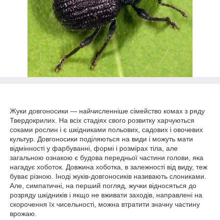
Жуки довгоносики — найчисленніше сімейство комах з ряду
Твердокрилих. На всіх стадіях свого розвитку харчуються
соками рослин і є шкідниками польових, садових і овочевих
культур. Довгоносики поділяються на види і можуть мати
відмінності у фарбуванні, формі і розмірах тіла, але
загальною ознакою є будова передньої частини голови, яка
нагадує хоботок. Довжина хоботка, в залежності від виду, теж
буває різною. Іноді жуків-довгоносиків називають слониками.
Але, симпатичні, на перший погляд, жучки відносяться до
розряду шкідників і якщо не вживати заходів, направлені на
скорочення їх чисельності, можна втратити значну частину
врожаю.