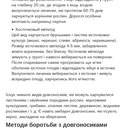
на глибину 20 см, де згодом з яєць згодом
вилуплюються личинки, які протягом 60-70 днів
харчуються корінням рослин. Дорослі особини
вилітають наприкінці серпня.
Косточковый квіткоїд
Цей вид харчується бруньками і листям кісточкових
культур (вишні, черешні, сливи, абрикоса, черемшини).
Розмір кісточкового квіткоїда 4-5 мм, забарвлення
жовто-коричнева, без блиску. Кісточкові квіткоїди
зимують у грунті і навесні вибираються на поверхню.
Після спарювання самки прогризають ще м'які
оболонки кісточок плодів і відкладають яйця в кісточки.
Вилупилися личинки вибираються з кісточки і живуть
всередині плоду, харчуючись його м'якоттю.
Існує чимало видів довгоносиків, які можуть харчуватися
листяними і хвойними породами рослин, зерновими
культурами, грибами, опалим листям, деревиною, водними
рослинами і т. д. Є навіть амбарні довгоносики, які псують
зерно, закладене на зберігання.
Методи боротьби з довгоносиками