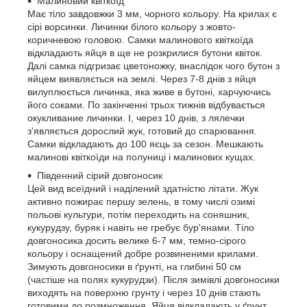
Малиновий квіткоїд
Має тіло завдовжки 3 мм, чорного кольору. На крилах є
сірі ворсинки. Личинки білого кольору з жовто-
коричневою головою. Самки малинового квіткоїда
відкладають яйця в ще не розкрилися бутони квіток.
Далі самка підгризає цветоножку, внаслідок чого бутон з
яйцем виявляється на землі. Через 7-8 днів з яйця
вилуплюється личинка, яка живе в бутоні, харчуючись
його соками. По закінченні трьох тижнів відбувається
окукливание личинки. І, через 10 днів, з лялечки
з'являється дорослий жук, готовий до спарювання.
Самки відкладають до 100 яєць за сезон. Мешкають
малинові квіткоїди на полуниці і малинових кущах.
Південний сірий довгоносик
Цей вид всеїдний і наділений здатністю літати. Жук
активно пожирає першу зелень, в тому числі озимі
польові культури, потім переходить на соняшник,
кукурудзу, буряк і навіть не гребує бур'янами. Тіло
довгоносика досить велике 6-7 мм, темно-сірого
кольору і оснащений добре розвиненими крилами.
Зимують довгоносики в ґрунті, на глибині 50 см
(частіше на полях кукурудзи). Після зимівлі довгоносики
виходять на поверхню грунту і через 10 днів стають
готовими до розмноження. Яйця відкладають у ґрунт