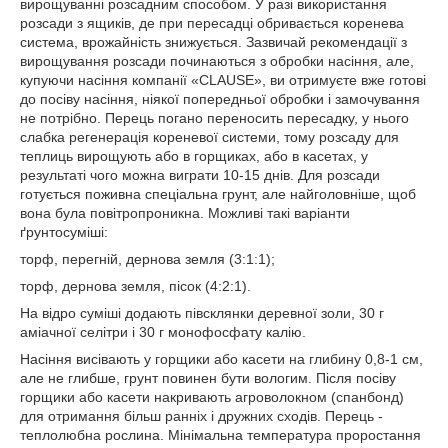
вирощуванні розсадним способом. У разі використання
розсади з ящиків, де при пересадці обривається коренева
система, врожайність знижується. Зазвичай рекомендації з
вирощування розсади починаються з обробки насіння, але,
купуючи насіння компанії «CLAUSE», ви отримуєте вже готові
до посіву насіння, ніякої попередньої обробки і замочування
не потрібно. Перець погано переносить пересадку, у нього
слабка регенерація кореневої системи, тому розсаду для
теплиць вирощують або в горщиках, або в касетах, у
результаті чого можна виграти 10-15 днів. Для розсади
готується поживна спеціальна грунт, але найголовніше, щоб
вона була повітропроникна. Можливі такі варіанти
ґрунтосуміші:
торф, перегній, дернова земля (3:1:1);
торф, дернова земля, пісок (4:2:1).
На відро суміші додають півсклянки деревної золи, 30 г
аміачної селітри і 30 г монофосфату калію.
Насіння висівають у горщики або касети на глибину 0,8-1 см,
але не глибше, грунт повинен бути вологим. Після посіву
горщики або касети накривають агроволокном (спанбонд)
для отримання більш ранніх і дружних сходів. Перець -
теплолюбна рослина. Мінімальна температура проростання