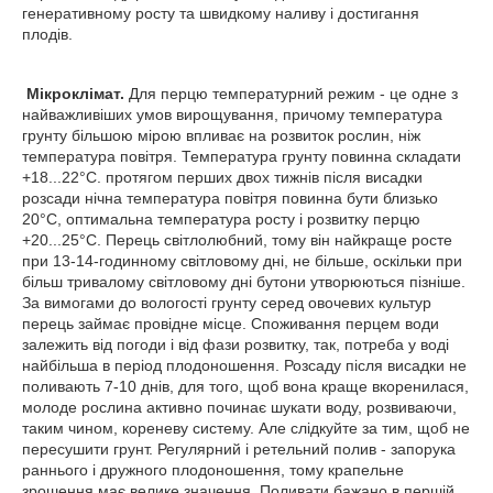
генеративному росту та швидкому наливу і достигання
плодів.
Мікроклімат.
Для перцю температурний режим - це одне з
найважливіших умов вирощування, причому температура
грунту більшою мірою впливає на розвиток рослин, ніж
температура повітря. Температура грунту повинна складати
+18...22°С. протягом перших двох тижнів після висадки
розсади нічна температура повітря повинна бути близько
20°С, оптимальна температура росту і розвитку перцю
+20...25°С. Перець світлолюбний, тому він найкраще росте
при 13-14-годинному світловому дні, не більше, оскільки при
більш тривалому світловому дні бутони утворюються пізніше.
За вимогами до вологості грунту серед овочевих культур
перець займає провідне місце. Споживання перцем води
залежить від погоди і від фази розвитку, так, потреба у воді
найбільша в період плодоношення. Розсаду після висадки не
поливають 7-10 днів, для того, щоб вона краще вкоренилася,
молоде рослина активно починає шукати воду, розвиваючи,
таким чином, кореневу систему. Але слідкуйте за тим, щоб не
пересушити грунт. Регулярний і ретельний полив - запорука
раннього і дружного плодоношення, тому крапельне
зрошення має велике значення. Поливати бажано в першій