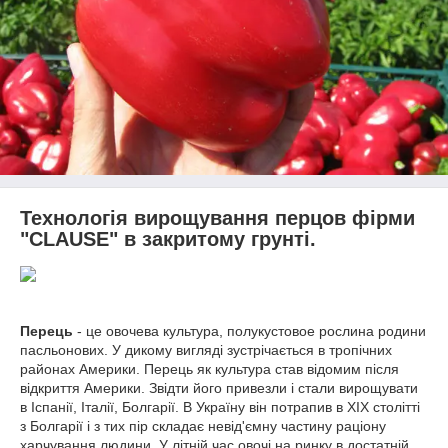
Технологія вирощування перцов фірми
"CLAUSE" в закритому грунті.
Перець
- це овочева культура, полукустовое рослина родини
пасльонових. У дикому вигляді зустрічається в тропічних
районах Америки. Перець як культура став відомим після
відкриття Америки. Звідти його привезли і стали вирощувати
в Іспанії, Італії, Болгарії. В Україну він потрапив в XIX столітті
з Болгарії і з тих пір складає невід'ємну частину раціону
харчування людини. У літній час овочі на ринку в достатній