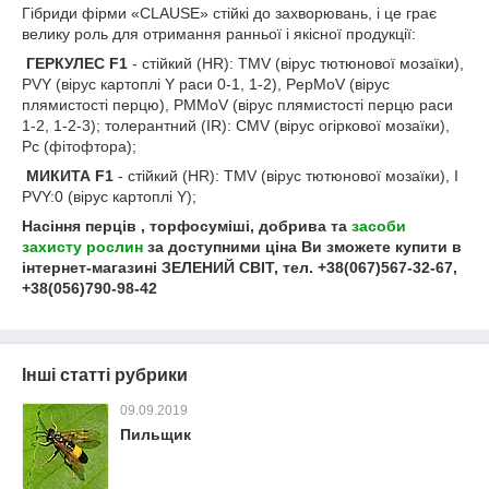
Гібриди фірми «CLAUSE» стійкі до захворювань, і це грає
велику роль для отримання ранньої і якісної продукції:
ГЕРКУЛЕС F1
- стійкий (HR): TMV (вірус тютюнової мозаїки),
PVY (вірус картоплі Y раси 0-1, 1-2), PepMoV (вірус
плямистості перцю), PMMoV (вірус плямистості перцю раси
1-2, 1-2-3); толерантний (IR): CMV (вірус огіркової мозаїки),
Рс (фітофтора);
МИКИТА F1
- стійкий (HR): TMV (вірус тютюнової мозаїки), I
PVY:0 (вірус картоплі Y);
Насіння перців , торфосуміші, добрива та
засоби
захисту рослин
за доступними ціна Ви зможете купити в
інтернет-магазині ЗЕЛЕНИЙ СВІТ, тел. +38(067)567-32-67,
+38(056)790-98-42
Інші статті рубрики
09.09.2019
Пильщик