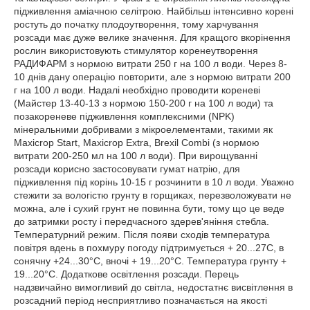
підживлення аміачною селітрою. Найбільш інтенсивно корені
ростуть до початку плодоутворення, тому харчування
розсади має дуже велике значення. Для кращого вкорінення
рослин використовують стимулятор коренеутворення
РАДИФАРМ з нормою витрати 250 г на 100 л води. Через 8-
10 днів дану операцію повторити, але з нормою витрати 200
г на 100 л води. Надалі необхідно проводити кореневі
(Майстер 13-40-13 з нормою 150-200 г на 100 л води) та
позакореневе підживлення комплексними (NPK)
мінеральними добривами з мікроелементами, такими як
Maxicrop Start, Maxicrop Extra, Brexil Combi (з нормою
витрати 200-250 мл на 100 л води). При вирощуванні
розсади корисно застосовувати гумат натрію, для
підживлення під корінь 10-15 г розчинити в 10 л води. Уважно
стежити за вологістю грунту в горщиках, перезволожувати не
можна, але і сухий грунт не повинна бути, тому що це веде
до затримки росту і передчасного здерев'яніння стебла.
Температурний режим. Після появи сходів температура
повітря вдень в похмуру погоду підтримується + 20...27С, в
сонячну +24...30°С, вночі + 19...20°С. Температура грунту +
19...20°С. Додаткове освітлення розсади. Перець
надзвичайно вимогливий до світла, недостатнє висвітлення в
розсадний період несприятливо позначається на якості