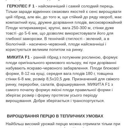
ГЕРКУЛЕС F 1
- найсмачніший і самий солодкий перець.
Тільки заради відмінних смакових якостей є сенс вирощувати
цей гібрид, але він, до того ж, ще стійкий до ряду хвороб, має
компактний кущ, дружне дозрівання плодів, високоврожайний
Плоди чотирикамерні, крупні, вага 250-300 м, стінки дуже
товсті -до 5-6 мм, що дозволяє використовувати його для
глибокої заморозки. В технічній стиглості - зелений, а в
біологічній - насичено-червоний, плоди найсмачніші і
користуються великим попитом на ринку.
МИКИТА F1
- ранній гібрид з потужним рослиною, формує
плоди оригінального кремового кольору, які при дозріванні
набувають яскраво-червоного забарвлення. Плоди блокової
форми, 8-12 на кущі, середня вага плодів 180 г, товщина
стінки 6-8 мм, розмір 8,5x10,5 див. Призначений для свіжого
ринку, переробки, салатів, фарширування. МИКИТА F1 з
самого початку формує якісні плоди правильної форми і
зберігає розмір і форму протягом усього періоду
вирощування. Добре зберігається і транспортується.
ВИРОЩУВАННЯ ПЕРЦЮ В ТЕПЛИЧНИХ УМОВАХ
Найбільш високий урожай перцю можна отримати тільки при