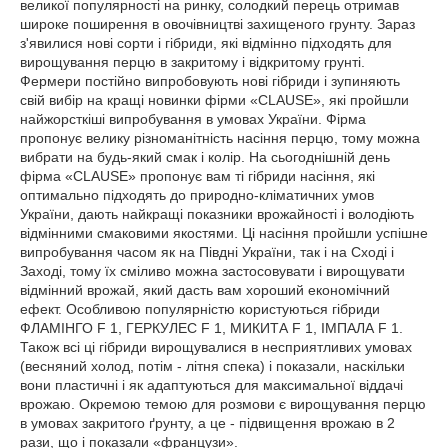
великої популярності на ринку, солодкий перець отримав
широке поширення в овочівництві захищеного грунту. Зараз
з'явилися нові сорти і гібриди, які відмінно підходять для
вирощування перцю в закритому і відкритому грунті.
Фермери постійно випробовують нові гібриди і зупиняють
свій вибір на кращі новинки фірми «CLAUSE», які пройшли
найжорсткіші випробування в умовах України. Фірма
пропонує велику різноманітність насіння перцю, тому можна
вибрати на будь-який смак і колір. На сьогоднішній день
фірма «CLAUSE» пропонує вам ті гібриди насіння, які
оптимально підходять до природно-кліматичних умов
України, дають найкращі показники врожайності і володіють
відмінними смаковими якостями. Ці насіння пройшли успішне
випробування часом як на Півдні України, так і на Сході і
Заході, тому їх сміливо можна застосовувати і вирощувати
відмінний врожай, який дасть вам хороший економічний
ефект. Особливою популярністю користуються гібриди
ФЛАМІНГО F 1, ГЕРКУЛЕС F 1, МИКИТА F 1, ІМПАЛА F 1.
Також всі ці гібриди вирощувалися в несприятливих умовах
(весняний холод, потім - літня спека) і показали, наскільки
вони пластичні і як адаптуються для максимальної віддачі
врожаю. Окремою темою для розмови є вирощування перцю
в умовах закритого ґрунту, а це - підвищення врожаю в 2
рази, що і показали «французи».