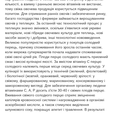
кількості, а взимку і ранньою весною вітамінів не вистачає,
тому свіжа овочева продукція користується підвищеним
попитом. Для отримання ранніх овочів і забезпечення ринку,
багато господарства і фермери займаються вирощуванням
овочів у теплицях. За останній час технологічний процес у
теплицях значно змінився, оскільки з'явилися нові укривні
матеріали, нові гібриди овочевих культур для теплиць, нові
засоби захисту і добрива, інші технологічні нововведення.
Великою популярністю користується у покупців солодкий
перець, причому споживання його зросла останнім часом,
коли мережа супермаркетів почала надавати споживачам
свіжі овочі цілий рік. Плоди перцю солодкого мають приємний
смак і високі кулінарні якості. За вмістом вітаміну С перцю
солодкого належить перше місце серед овочевих культур. У
кулінарії їх використовують у технічній (зелений, фіолетовий)
і біологічної (жовтий, оранжевий, червоний) зрілості: у
свіжому, фаршированому, маринованому, консервованому і
замороженому вигляді. Для забезпечення організму людини
вітамінами С, А, Р досить з'їсти 30-40 г свіжих плодів перцю.
Вживання свіжого солодкого перцю сприяє зміцненню
капілярів кровоносної системи і нагромадженню в організмі
аскорбінової кислоти, а також стимулює виділення
шлункового соку, покращує апетит і травлення. В результаті