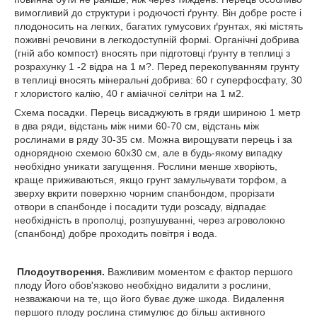
вимогливий до структури і родючості ґрунту. Він добре росте і
плодоносить на легких, багатих гумусових ґрунтах, які містять
поживні речовини в легкодоступній формі. Органічні добрива
(гній або компост) вносять при підготовці ґрунту в теплиці з
розрахунку 1 -2 відра на 1 м?. Перед перекопуванням грунту
в теплиці вносять мінеральні добрива: 60 г суперфосфату, 30
г хлористого калію, 40 г аміачної селітри на 1 м2.
Схема посадки. Перець висаджують в гряди шириною 1 метр
в два ряди, відстань між ними 60-70 см, відстань між
рослинами в ряду 30-35 см. Можна вирощувати перець і за
однорядною схемою 60x30 см, але в будь-якому випадку
необхідно уникати загущення. Рослини менше хворіють,
краще приживаються, якщо грунт замульчувати торфом, а
зверху вкрити поверхню чорним спанбондом, прорізати
отвори в спанбонде і посадити туди розсаду, відпадає
необхідність в прополці, розпушуванні, через агроволокно
(спанбонд) добре проходить повітря і вода.
Плодоутворення.
Важливим моментом є фактор першого
плоду Його обов'язково необхідно видалити з рослини,
незважаючи на те, що його буває дуже шкода. Видалення
першого плоду рослина стимулює до більш активного