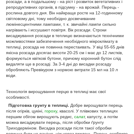
розсади, а в подальшому - на ріст і розвиток вегетативних і
репродуктивних органів, в підсумку - на врожай. Перець -
рослина довгого дня. Він найкраще росте на 12-годинному
світловому дні, тому необхідно досвечивание
люмінесцентними лампами, т. к. звичайні лампи сильно
нагрівають і иссушают повітря. Вік розсади. Строки
висаджування розсади в теплицю визначаються технічними
можливостями забезпечення необхідного мікроклімату в
теплиці, розсада не повинна перестаивать. У віці 55-65 днів
якісна розсада досягає висоти 20-25 см і має до 12 листків,
формуються квіткові бутони, причому коронний бутон слід
видаляти ще в розсаді. За 3-4 дні до висадки розсаду
обробляють Превікуром з нормою витрати 15 мл на 10 л
води.
Технологія вирощування перцю в теплиці має свої
особливості.
Підготовка грунту в теплиці.
Добре вирощувати перець
після огірків, цукіні,
гороху
, квасолі. У плівкових теплицях
першим обігом вирощують редис,
салат
, капусту, а потім
можна висаджувати перець, після обробки ґрунту
Триходерміном. Висадка розсади після такої обробки
повинна бути не раніше, ніж через тиждень. Перець особливо