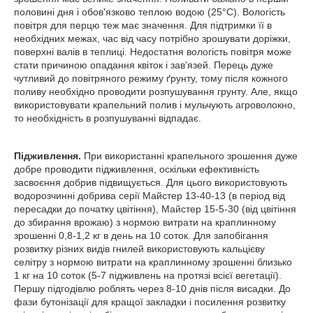
половині дня і обов'язково теплою водою (25°С). Вологість
повітря для перцю теж має значення. Для підтримки її в
необхідних межах, час від часу потрібно зрошувати доріжки,
поверхні валів в теплиці. Недостатня вологість повітря може
стати причиною опадання квіток і зав'язей. Перець дуже
чутливий до повітряного режиму ґрунту, тому після кожного
поливу необхідно проводити розпушування грунту. Але, якщо
використовувати крапельний полив і мульчують агроволокно,
то необхідність в розпушуванні відпадає.
Підживлення.
При використанні крапельного зрошення дуже
добре проводити підживлення, оскільки ефективність
засвоєння добрив підвищується. Для цього використовують
водорозчинні добрива серії Майстер 13-40-13 (в період від
пересадки до початку цвітіння), Майстер 15-5-30 (від цвітіння
до збирання врожаю) з нормою витрати на краплинному
зрошенні 0,8-1,2 кг в день на 10 соток. Для запобігання
розвитку різних видів гнилей використовують кальцієву
селітру з нормою витрати на краплинному зрошенні близько
1 кг на 10 соток (5-7 підживлень на протязі всієї вегетації).
Першу підгодівлю роблять через 8-10 днів після висадки. До
фази бутонізації для кращої закладки і посилення розвитку