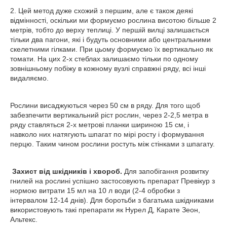
2. Цей метод дуже схожий з першим, але є також деякі
відмінності, оскільки ми формуємо рослина висотою більше 2
метрів, тобто до верху теплиці. У першій вилці залишається
тільки два пагони, які і будуть основними або центральними
скелетними гілками. При цьому формуємо їх вертикально як
томати. На цих 2-х стеблах залишаємо тільки по одному
зовнішньому побіжу в кожному вузлі справжні ряду, всі інші
видаляємо.
Рослини висаджуються через 50 см в ряду. Для того щоб
забезпечити вертикальний ріст рослин, через 2-2,5 метра в
ряду ставляться 2-х метрові планки шириною 15 см, і
навколо них натягують шпагат по мірі росту і формування
перцю. Таким чином рослини ростуть між стінками з шпагату.
Захист від шкідників і хвороб.
Для запобігання розвитку
гнилей на рослині успішно застосовують препарат Превікур з
нормою витрати 15 мл на 10 л води (2-4 обробки з
інтервалом 12-14 днів). Для боротьби з багатьма шкідниками
використовують такі препарати як Нурел Д, Карате Зеон,
Альтекс.