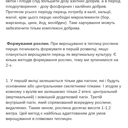
квіток і плодів слід збільшити дозу азотних добрив, а в період
плодоутворення - дозу фосфорних і калійних добрив.
Протягом усього періоду перець потребу в калії, кальції,
магнії, крім цього перцю необхідні мікроелементи (бор,
марганець, цинк, йод, молібден). Таке харчування можуть
забезпечити тільки комплексні добрива.
Формування рослин.
При вирощуванні в теплиці рослини
перцю починають формувати в першій розвилці, якщо
планується вирощувати перець як вертикальну культуру. Є
кілька методів формування рослин, тому ми зупинимося на
2-х.
1. У першій вилці залишається тільки два пагони, які і будуть
основними або центральними скелетними гілками. І згодом у
кожному з вузлів ми залишаємо тільки 2 втечі, центральний
(вертикальний) і зовнішній додатковий пагін. Третій
внутрішній пагін, який спрямований всередину рослини,
видаляємо. Таким чином, рослина досягає висоти 1-1,2
метра. Цей метод є найбільш адаптованим для умов
вирощування в плівкових теплицях.