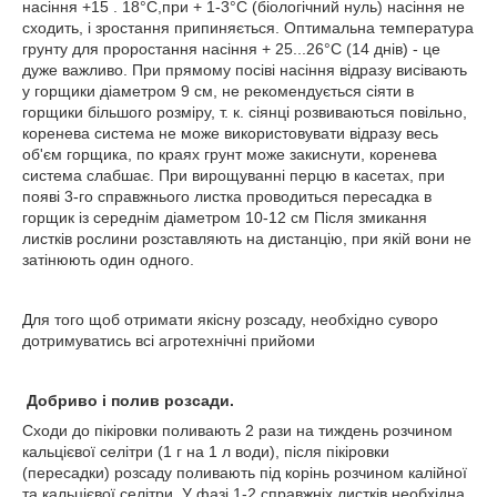
насіння +15 . 18°С,при + 1-3°С (біологічний нуль) насіння не
сходить, і зростання припиняється. Оптимальна температура
грунту для проростання насіння + 25...26°С (14 днів) - це
дуже важливо. При прямому посіві насіння відразу висівають
у горщики діаметром 9 см, не рекомендується сіяти в
горщики більшого розміру, т. к. сіянці розвиваються повільно,
коренева система не може використовувати відразу весь
об'єм горщика, по краях грунт може закиснути, коренева
система слабшає. При вирощуванні перцю в касетах, при
появі 3-го справжнього листка проводиться пересадка в
горщик із середнім діаметром 10-12 см Після змикання
листків рослини розставляють на дистанцію, при якій вони не
затінюють один одного.
Для того щоб отримати якісну розсаду, необхідно суворо
дотримуватись всі агротехнічні прийоми
Добриво і полив розсади.
Сходи до пікіровки поливають 2 рази на тиждень розчином
кальцієвої селітри (1 г на 1 л води), після пікіровки
(пересадки) розсаду поливають під корінь розчином калійної
та кальцієвої селітри. У фазі 1-2 справжніх листків необхідна