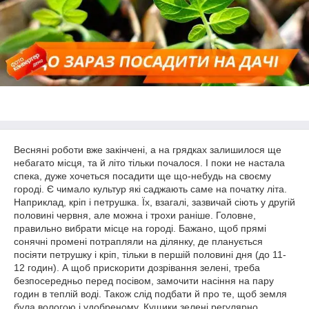
Весняні роботи вже закінчені, а на грядках залишилося ще
небагато місця, та й літо тільки почалося. І поки не настала
спека, дуже хочеться посадити ще що-небудь на своєму
городі. Є чимало культур які саджають саме на початку літа.
Наприклад, кріп і петрушка. Їх, взагалі, зазвичай сіють у другій
половині червня, але можна і трохи раніше. Головне,
правильно вибрати місце на городі. Бажано, щоб прямі
сонячні промені потрапляли на ділянку, де планується
посіяти петрушку і кріп, тільки в першій половині дня (до 11-
12 годин). А щоб прискорити дозрівання зелені, треба
безпосередньо перед посівом, замочити насіння на пару
годин в теплій воді. Також слід подбати й про те, щоб земля
була вологою і удобреному. Кущики зелені регулярно