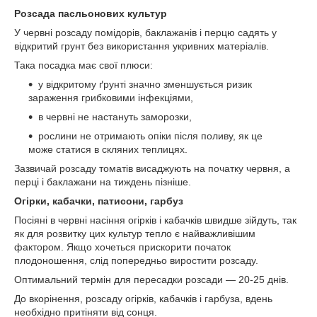
Розсада пасльонових культур
У червні розсаду помідорів, баклажанів і перцю садять у
відкритий грунт без використання укривних матеріалів.
Така посадка має свої плюси:
у відкритому ґрунті значно зменшується ризик
зараження грибковими інфекціями,
в червні не настануть заморозки,
рослини не отримають опіки після поливу, як це
може статися в скляних теплицях.
Зазвичай розсаду томатів висаджують на початку червня, а
перці і баклажани на тиждень пізніше.
Огірки, кабачки, патисони, гарбуз
Посіяні в червні насіння огірків і кабачків швидше зійдуть, так
як для розвитку цих культур тепло є найважливішим
фактором. Якщо хочеться прискорити початок
плодоношення, слід попередньо виростити розсаду.
Оптимальний термін для пересадки розсади — 20-25 днів.
До вкорінення, розсаду огірків, кабачків і гарбуза, вдень
необхідно притіняти від сонця.