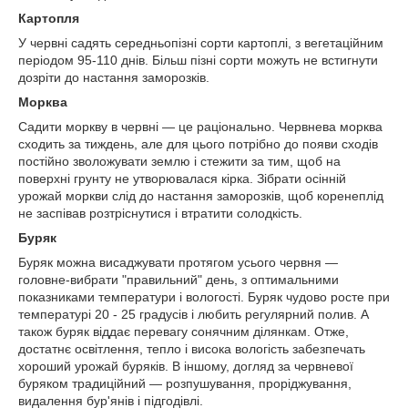
Картопля
У червні садять середньопізні сорти картоплі, з вегетаційним
періодом 95-110 днів. Більш пізні сорти можуть не встигнути
дозріти до настання заморозків.
Морква
Садити моркву в червні — це раціонально. Червнева морква
сходить за тиждень, але для цього потрібно до появи сходів
постійно зволожувати землю і стежити за тим, щоб на
поверхні грунту не утворювалася кірка. Зібрати осінній
урожай моркви слід до настання заморозків, щоб коренеплід
не заспівав розтріснутися і втратити солодкість.
Буряк
Буряк можна висаджувати протягом усього червня —
головне-вибрати "правильний" день, з оптимальними
показниками температури і вологості. Буряк чудово росте при
температурі 20 - 25 градусів і любить регулярний полив. А
також буряк віддає перевагу сонячним ділянкам. Отже,
достатнє освітлення, тепло і висока вологість забезпечать
хороший урожай буряків. В іншому, догляд за червневої
буряком традиційний — розпушування, проріджування,
видалення бур'янів і підгодівлі.