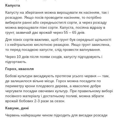
Капуста
Капусту на зберігання можна вирощувати як насінням, так і
розсадою. Якщо посів проводити насінням, то потрібно
вибирати ранні або середньостиглі сорти, а через розсаду
можна вирощувати пізні сорти. Капуста, посіяна відразу в
грунт, зазвичай дає врожай через 55 – 65 днів.
Для пізніх сортів важливо, щоб грунт був середньої щільності
і з нейтральною кислотною реакцією. Якщо грунт закислена,
то перед посадкою капусти, слід провести вапнування.
Через 10 днів після появи сходів, капусту підгодовують і
підгортають.
Горох, квасоля
Бобові культури висаджують протягом усього червня — там,
де залишилося вільне місце. Горох можна посадити по
периметру крони плодового дерева, а квасолею добре
чергувати посадки овочевих культур. При правильному виборі
посівного матеріалу і достатньому поливі, можна зібрати
врожай бобових 2-3 рази за сезон.
Кавуни, дині
Червень найкращим чином підходить для висадки розсади