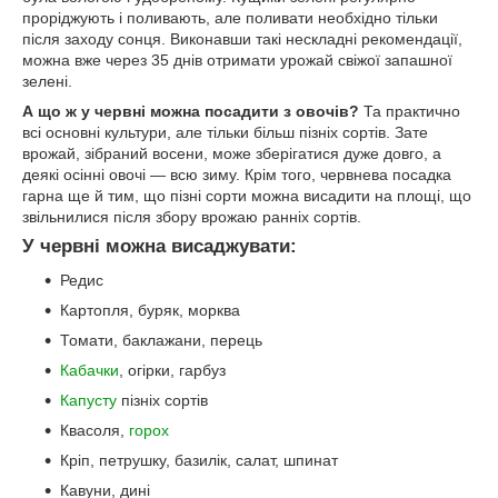
проріджують і поливають, але поливати необхідно тільки
після заходу сонця. Виконавши такі нескладні рекомендації,
можна вже через 35 днів отримати урожай свіжої запашної
зелені.
А що ж у червні можна посадити з овочів?
Та практично
всі основні культури, але тільки більш пізніх сортів. Зате
врожай, зібраний восени, може зберігатися дуже довго, а
деякі осінні овочі — всю зиму. Крім того, червнева посадка
гарна ще й тим, що пізні сорти можна висадити на площі, що
звільнилися після збору врожаю ранніх сортів.
У червні можна висаджувати:
Редис
Картопля, буряк, морква
Томати, баклажани, перець
Кабачки
, огірки, гарбуз
Капусту
пізніх сортів
Квасоля,
горох
Кріп, петрушку, базилік, салат, шпинат
Кавуни, дині