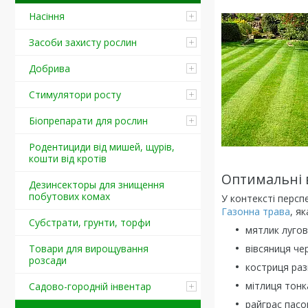
Насіння
Засоби захисту рослин
Добрива
Стимулятори росту
Біопрепарати для рослин
Родентициди від мишей, щурів,
кошти від кротів
Оптимальні 
Дезинсекторы для знищення
побутових комах
У контексті персп
Газонна трава
, я
Субстрати, грунти, торфи
мятлик лугов
вівсяниця че
Товари для вирощування
розсади
костриця раз
мітлиця тонк
Садово-городній інвентар
райграс пасо