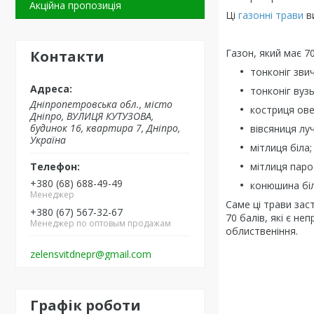
Акційна пропозиція
Ці
газонні трави
в
Газон, який має 7
Контакти
тонконіг зви
тонконіг вуз
Дніпропетровська обл., місто
костриця ове
Дніпро, ВУЛИЦЯ КУТУЗОВА,
будинок 16, квартира 7, Дніпро,
вівсяниця луч
Україна
мітлиця біла;
мітлиця паро
+380 (68) 688-49-49
конюшина біл
Менеджер
Саме ці трави зас
+380 (67) 567-32-67
70 балів, які є не
Менеджер по оптовым продажам
облиственіння.
zelensvitdnepr@gmail.com
Графік роботи