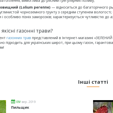
 затоплення; вимоглива до рясним і регулярних поливу;
совищний (Lolium регеппе)
— відноситься до багаторічного ры
суглинистой чорноземного грунту з середнім ступенем вологості
и і особливо пізніх заморозків; характеризується чутливістю до 
якісні газонні трави?
мент
газонних трав
представлений в Інтернет-магазині «ЗЕЛЕНИЙ 
льно підходить для українських широт, при цьому газон, гарантов
ям!
Інші статті
09/
вер. 2019
Пильщик