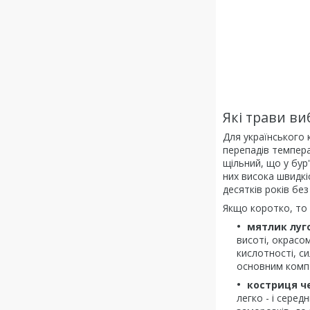
Які трави ви
Для українського 
перепадів темпера
щільний, що у бур'
них висока швидкі
десятків років без 
Якщо коротко, то
мятлик луго
висоті, окрасо
кислотності, си
основним комп
костриця че
легко - і середн