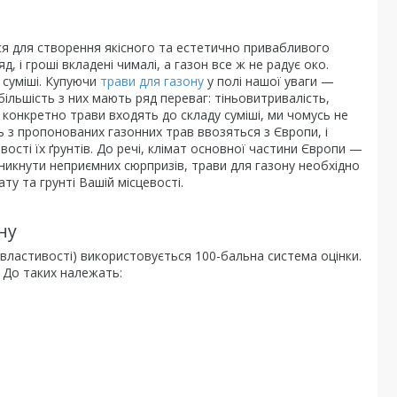
ся для створення якісного та естетично привабливого
д, і гроші вкладені чималі, а газон все ж не радує око.
 суміші. Купуючи
трави для газону
у полі нашої уваги —
більшість з них мають ряд переваг: тіньовитривалість,
 які конкретно трави входять до складу суміші, ми чомусь не
ь з пропонованих газонних трав ввозяться з Європи, і
ості їх ґрунтів. До речі, клімат основної частини Європи —
никнути неприємних сюрпризів, трави для газону необхідно
ту та грунті Вашій місцевості.
ну
і властивості) використовується 100-бальна система оцінки.
. До таких належать: