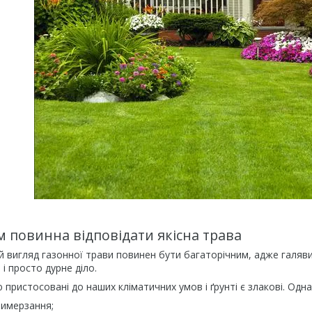
м повинна відповідати якісна трава
 вигляд газонної трави повинен бути багаторічним, адже галявин
і просто дурне діло.
пристосовані до наших кліматичних умов і ґрунті є злакові. Однак
вимерзання;