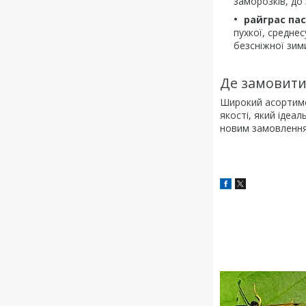
заморозків, до
райграс па
пухкої, средне
безсніжної зим
Де замовити 
Широкий асорти
якості, який ідеа
новим замовленн