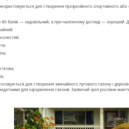
икористовуються для створення професійного спортивного або е
0-80 балів — задовільний, а при належному догляді — хороший. Д
чайний;
ьколистий;
ча;
на;
сткова;
а.
тосовуються для створення звичайного лугового газону і дерно
придатними для оформлення газонів. Зазвичай зрілі рослини мають 