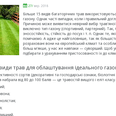
27/
вер. 2018
Більше 15 видів багаторічних трав використовують
газону. Однак часті випадки, коли і правильний догля
Причиною може виявитися невірний вибір трав'яної
виключно тип газону (спортивний, партерний). Так, 
зносостійкість, стійкість до посух і т. п. Однак те,
помічаємо. А адже це найголовніше, так як більшіст
розраховані вони на європейський клімат та особлив
більш м'якше, у нас же навпаки — суворіший. Щоб у
підбирати з урахуванням пристосованості їх до кліма
види трав для облаштування ідеального газо
ективності сортів (декоративні та господарські ознаки, біологічн
ка набрала від 80 до 100 балів — це травостій вищого і еліт-класу
ий;
рвона;
нолістая;
а;
вищний.