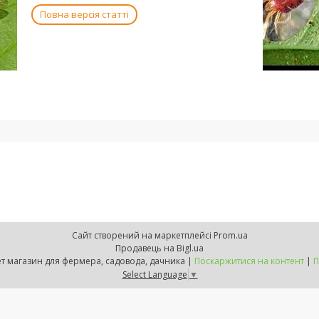
Повна версія статті
Сайт створений на маркетплейсі
Prom.ua
Продавець на Bigl.ua
ZELENSVIT.COM — інтернет магазин для фермера, садовода, дачника |
Поскаржитися на контент
|
П
Select Language
▼