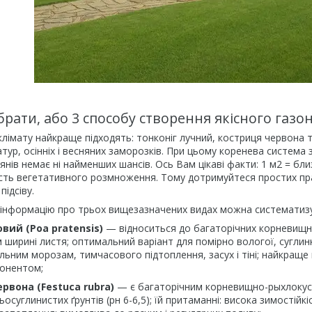
брати, або 3 способу створення якісного газо
клімату найкраще підходять: тонконіг лучний, костриця червона 
тур, осінніх і весняних заморозків. При цьому коренева система
янів немає ні найменших шансів. Ось Вам цікаві факти: 1 м2 = близ
сть вегетативного розмноження. Тому дотримуйтеся простих пра
підсіву.
 інформацію про трьох вищезазначених видах можна систематиз
вий (Роа pratensis)
— відноситься до багаторічних корневищн
м ширині листя; оптимальний варіант для помірно вологої, суглин
льним морозам, тимчасового підтоплення, засух і тіні; найкраще м
онентом;
рвона (Festuca rubra)
— є багаторічним корневищно-рыхлокус
ьосуглинистих ґрунтів (рн 6-6,5); їй притаманні: висока зимостійкіст