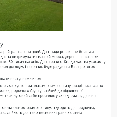
ну
та райграс пасовищний. Дані види рослин не бояться
 здатна витримувати сильний мороз, дерен — настільки
ько 30 тисяч пагонів. Дані трави стійкі до частих укосам, у
вил догляду, і газончик буде радувати Вас протягом
увати наступним чином:
о-рыхлокустовым злакам озимого типу; розрізняється по
кових, родючого ґрунту, стійкий до підвищеної
ятлик луговий себе проявляє у складі суміші, де він є
товым злаком озимого типу; підходить для родючих,
ь, стійкість до пізніх весняних і ранніх осінніх