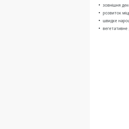
зовнішня дек
розвиток міц
швидке нарощ
вегетативне