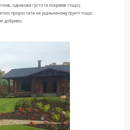
гонів, однакова густота покривів тощо);
здатної проростати на ущільненому ґрунті тощо;
не добриво;