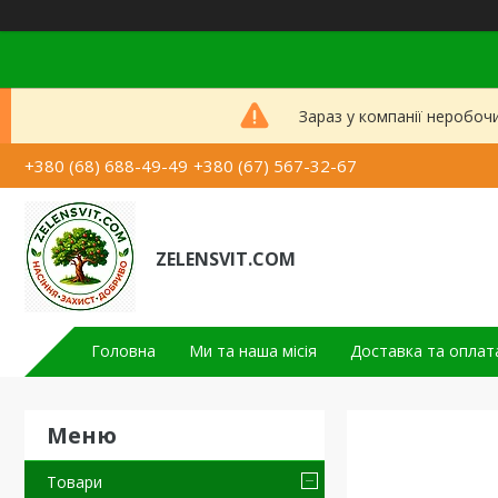
Зараз у компанії неробоч
+380 (68) 688-49-49
+380 (67) 567-32-67
ZELENSVIT.COM
Головна
Ми та наша місія
Доставка та оплат
Товари