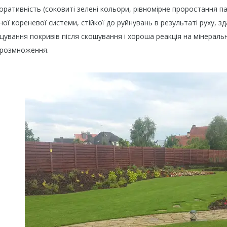
оративність (соковиті зелені кольори, рівномірне проростання па
ної кореневої системи, стійкої до руйнувань в результаті руху, 
ування покривів після скошування і хороша реакція на мінераль
 розмноження.