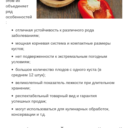
этом их
объединяет
ряд
особенностей
:
отличная устойчивость к различного рода
заболеваниям;
мощная корневая система и компактные размеры
кустов;
нет подверженности к экстремальным погодным
условиям;
большое количество плодов с одного куста (в
среднем 12 штук);
великолепный показатель лежкости при длительном
хранении;
респектабельный товарный вид и гарантия
успешных продаж;
могут использоваться для кулинарных обработок,
консервации и т.д.