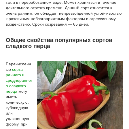
так и в переработанном виде. Может храниться в течение
длительного отрезка времени. Данный сорт относится к
очень ранним, он обладает непревзойденной устойчивостью
к различным неблагоприятным факторам и агрессивному
воздействию. Сроки созревания — 65 дней.
Общие свойства популярных сортов
сладкого перца
Перечисленн
ые
сорта
раннего и
среднераннег
о сладкого
перца
могут
иметь
коническую,
кубовидную
или
удлиненную
форму, при