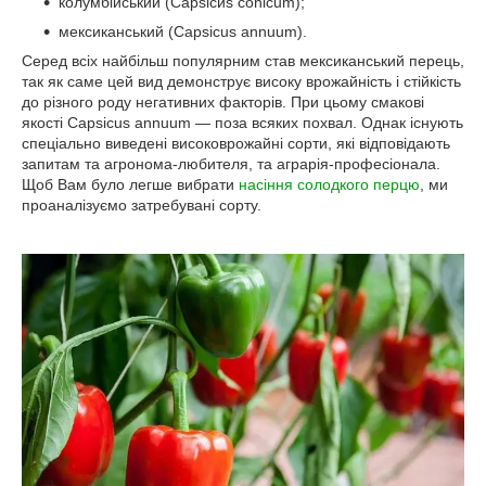
колумбійський (Сарѕісиѕ conicum);
мексиканський (Capsicus annuum).
Серед всіх найбільш популярним став мексиканський перець,
так як саме цей вид демонструє високу врожайність і стійкість
до різного роду негативних факторів. При цьому смакові
якості Capsicus annuum — поза всяких похвал. Однак існують
спеціально виведені високоврожайні сорти, які відповідають
запитам та агронома-любителя, та аграрія-професіонала.
Щоб Вам було легше вибрати
насіння солодкого перцю
, ми
проаналізуємо затребувані сорту.