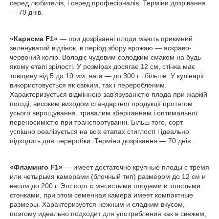
серед любителів, і серед професіоналів. Терміни дозрівання
— 70 днів.
«Карисма F1»
— при дозріванні плоди мають приємний
зеленуватий відтінок, в період збору врожаю — яскраво-
червоний колір. Володіє чудовим солодким смаком на будь-
якому етапі зрілості. У розмірах досягає 12 см, стінка має
товщину від 5 до 10 мм, вага — до 300 г і більше. У кулінарії
використовується як свіжим, так і переробленим.
Характеризується відмінною зав'язуваністю плода при жаркій
погоді, високим виходом стандартної продукції протягом
усього вирощування, тривалим зберіганням і оптимальної
переносимістю при транспортуванні. Більш того, сорт
успішно реалізується на всіх етапах стиглості і ідеально
підходить для переробки. Терміни дозрівання — 70 днів.
«Фламинго F1»
— имеет достаточно крупные плоды с тремя
или четырьмя камерами (блочный тип) размером до 12 см и
весом до 200 г. Это сорт с мясистыми плодами и толстыми
стенками, при этом семенная камера имеет компактные
размеры. Характеризуется нежным и сладким вкусом,
поэтому идеально подходит для употребления как в свежем,