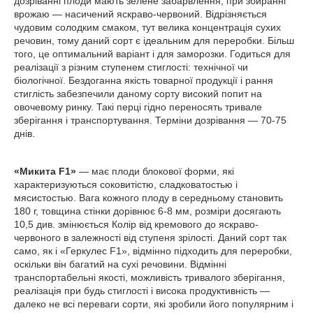
дозріванні плоди мають зелене забарвлення, при збиранні
врожаю — насичений яскраво-червоний. Відрізняється
чудовим солодким смаком, тут велика концентрація сухих
речовин, тому даний сорт є ідеальним для переробки. Більш
того, це оптимальний варіант і для заморозки. Годиться для
реалізації з різним ступенем стиглості: технічної чи
біологічної. Бездоганна якість товарної продукції і рання
стиглість забезпечили даному сорту високий попит на
овочевому ринку. Такі перці гідно переносять тривале
зберігання і транспортування. Терміни дозрівання — 70-75
днів.
«Микита F1»
— має плоди блокової форми, які
характеризуються соковитістю, сладковатостью і
мясистостью. Вага кожного плоду в середньому становить
180 г, товщина стінки дорівнює 6-8 мм, розміри досягають
10,5 див. змінюється Колір від кремового до яскраво-
червоного в залежності від ступеня зрілості. Даний сорт так
само, як і «Геркулес F1», відмінно підходить для переробки,
оскільки він багатий на сухі речовини. Відмінні
транспортабельні якості, можливість тривалого зберігання,
реалізація при будь стиглості і висока продуктивність —
далеко не всі переваги сорти, які зробили його популярним і