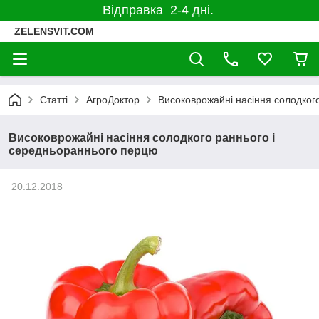
Відправка 2-4 дні.
ZELENSVIT.COM
Статті
АгроДоктор
Високоврожайні насіння солодког
Високоврожайні насіння солодкого раннього і
середньораннього перцю
20.12.2018