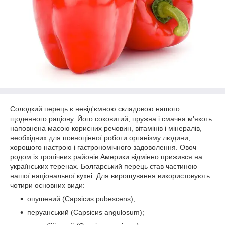
Солодкий перець є невід'ємною складовою нашого
щоденного раціону. Його соковитий, пружна і смачна м'якоть
наповнена масою корисних речовин, вітамінів і мінералів,
необхідних для повноцінної роботи організму людини,
хорошого настрою і гастрономічного задоволення. Овоч
родом із тропічних районів Америки відмінно прижився на
українських теренах. Болгарський перець став частиною
нашої національної кухні. Для вирощування використовують
чотири основних види:
опушений (Сарѕісиѕ pubescens);
перуанський (Сарѕісиѕ angulosum);