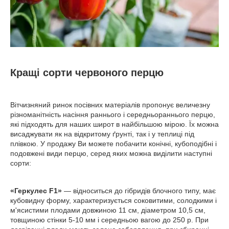
Кращі сорти червоного перцю
Вітчизняний ринок посівних матеріалів пропонує величезну
різноманітність насіння раннього і середньораннього перцю,
які підходять для наших широт в найбільшою мірою. Їх можна
висаджувати як на відкритому ґрунті, так і у теплиці під
плівкою. У продажу Ви можете побачити конічні, кубоподібні і
подовжені види перцю, серед яких можна виділити наступні
сорти:
«Геркулес F1»
— відноситься до гібридів блочного типу, має
кубовидну форму, характеризується соковитими, солодкими і
м'ясистими плодами довжиною 11 см, діаметром 10,5 см,
товщиною стінки 5-10 мм і середньою вагою до 250 р. При