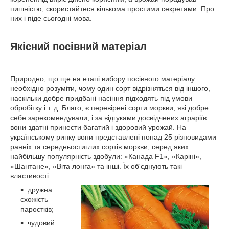
пишністю, скористайтеся кількома простими секретами. Про
них і піде сьогодні мова.
Якісний посівний матеріал
Природно, що ще на етапі вибору посівного матеріалу
необхідно розуміти, чому один сорт відрізняться від іншого,
наскільки добре придбані насіння підходять під умови
обробітку і т. д. Благо, є перевірені сорти моркви, які добре
себе зарекомендували, і за відгуками досвідчених аграріїв
вони здатні принести багатий і здоровий урожай. На
українському ринку вони представлені понад 25 різновидами
ранніх та середньостиглих сортів моркви, серед яких
найбільшу популярність здобули: «Канада F1», «Каріні»,
«Шантане», «Віта лонга» та інші. Їх об'єднують такі
властивості:
дружна
схожість
паростків;
чудовий