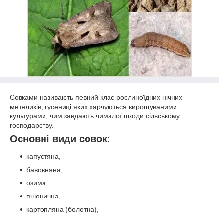
Совками називають певний клас рослиноїдних нічних
метеликів, гусениці яких харчуються вирощуваними
культурами, чим завдають чималої шкоди сільському
господарству.
Основні види совок:
капустяна,
бавовняна,
озима,
пшенична,
картопляна (болотна),