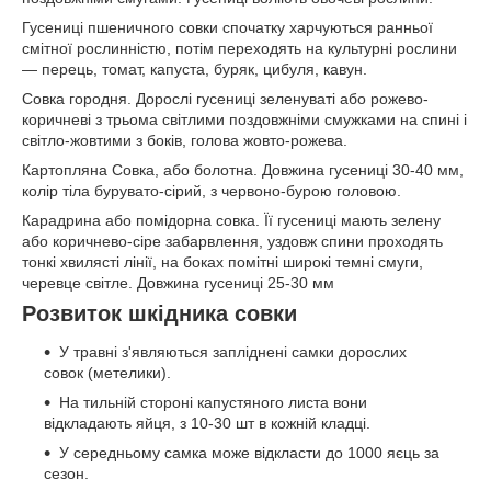
Гусениці пшеничного совки спочатку харчуються ранньої
смітної рослинністю, потім переходять на культурні рослини
— перець, томат, капуста, буряк, цибуля, кавун.
Совка городня. Дорослі гусениці зеленуваті або рожево-
коричневі з трьома світлими поздовжніми смужками на спині і
світло-жовтими з боків, голова жовто-рожева.
Картопляна Совка, або болотна. Довжина гусениці 30-40 мм,
колір тіла бурувато-сірий, з червоно-бурою головою.
Карадрина або помідорна совка. Її гусениці мають зелену
або коричнево-сіре забарвлення, уздовж спини проходять
тонкі хвилясті лінії, на боках помітні широкі темні смуги,
черевце світле. Довжина гусениці 25-30 мм
Розвиток шкідника совки
У травні з'являються запліднені самки дорослих
совок (метелики).
На тильній стороні капустяного листа вони
відкладають яйця, з 10-30 шт в кожній кладці.
У середньому самка може відкласти до 1000 яєць за
сезон.