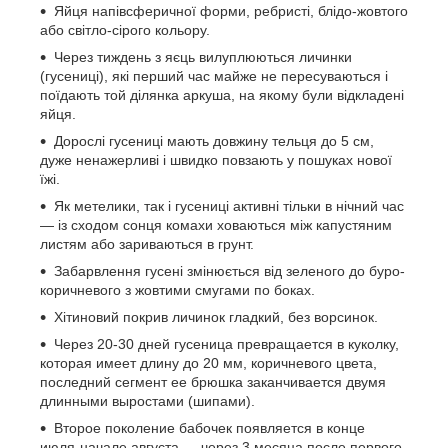
Яйця напівсферичної форми, ребристі, блідо-жовтого
або світло-сірого кольору.
Через тиждень з яєць вилуплюються личинки
(гусениці), які перший час майже не пересуваються і
поїдають той ділянка аркуша, на якому були відкладені
яйця.
Дорослі гусениці мають довжину тельця до 5 см,
дуже ненажерливі і швидко повзають у пошуках нової
їжі.
Як метелики, так і гусениці активні тільки в нічний час
— із сходом сонця комахи ховаються між капустяним
листям або зариваються в грунт.
Забарвлення гусені змінюється від зеленого до буро-
коричневого з жовтими смугами по боках.
Хітиновий покрив личинок гладкий, без ворсинок.
Через 20-30 дней гусеница превращается в куколку,
которая имеет длину до 20 мм, ко­ричневого цвета,
последний сег­мент ее брюшка заканчивается двумя
длинными выростами (шипами).
Второе поколение бабочек появляется в конце
июля-начале августа — через 3 месяца после первого