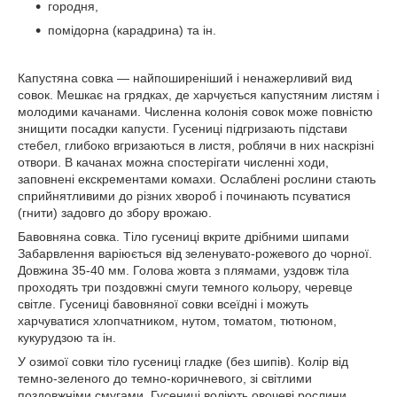
городня,
помідорна (карадрина) та ін.
Капустяна совка — найпоширеніший і ненажерливий вид
совок. Мешкає на грядках, де харчується капустяним листям і
молодими качанами. Численна колонія совок може повністю
знищити посадки капусти. Гусениці підгризають підстави
стебел, глибоко вгризаються в листя, роблячи в них наскрізні
отвори. В качанах можна спостерігати численні ходи,
заповнені екскрементами комахи. Ослаблені рослини стають
сприйнятливими до різних хвороб і починають псуватися
(гнити) задовго до збору врожаю.
Бавовняна совка. Тіло гусениці вкрите дрібними шипами
Забарвлення варіюється від зеленувато-рожевого до чорної.
Довжина 35-40 мм. Голова жовта з плямами, уздовж тіла
проходять три поздовжні смуги темного кольору, черевце
світле. Гусениці бавовняної совки всеїдні і можуть
харчуватися хлопчатником, нутом, томатом, тютюном,
кукурудзою та ін.
У озимої совки тіло гусениці гладке (без шипів). Колір від
темно-зеленого до темно-коричневого, зі світлими
поздовжніми смугами. Гусениці воліють овочеві рослини.