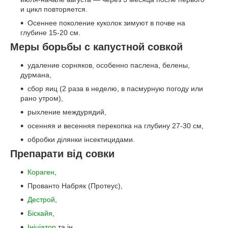
и цикл повторяется.
Осеннее поколение куколок зимуют в почве на
глубине 15-20 см.
Меры борьбы с капустной совкой
удаление сорняков, особенно паслена, белены,
дурмана,
сбор яиц (2 раза в неделю, в пасмурную погоду или
рано утром),
рыхление междурядий,
осенняя и весенняя перекопка на глу­бину 27-30 см,
обробки ділянки інсектицидами.
Препарати від совки
Кораген
,
Прованто Набряк (Протеус),
Дестрой
,
Біскайя
,
Ініціатор
та ін.